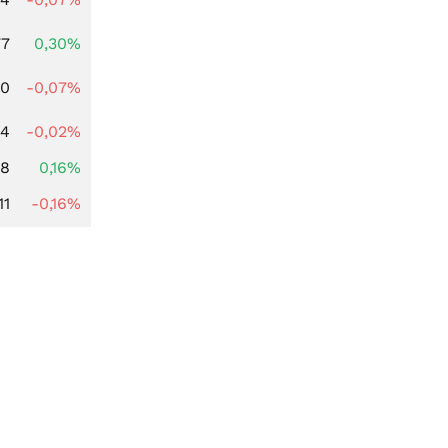
77
0,30%
50
-0,07%
34
-0,02%
88
0,16%
11
-0,16%