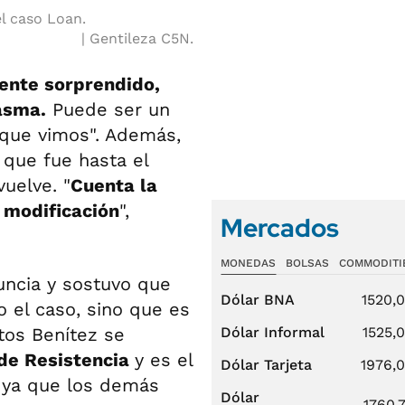
el caso Loan.
Gentileza C5N.
ente sorprendido,
asma.
Puede ser un
 que vimos". Además,
 que fue hasta el
uelve. "
Cuenta la
 modificación
",
Mercados
MONEDAS
BOLSAS
COMMODITI
nuncia y sostuvo que
Dólar BNA
1520,
 el caso, sino que es
os Benítez se
Dólar Informal
1525,
 de Resistencia
y es el
Dólar Tarjeta
1976,
 ya que los demás
Dólar
1760,