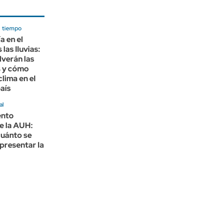
l tiempo
a en el
las lluvias:
verán las
 y cómo
clima en el
país
al
nto
e la AUH:
cuánto se
presentar la