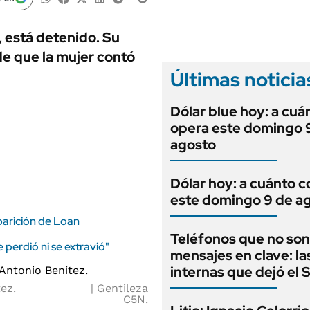
ANUARIO 2025
LIFESTYLE
EDICIÓN IMPRESA
AUTOS
, está detenido. Su
e que la mujer contó
Últimas noticia
Dólar blue hoy: a cuá
opera este domingo 
agosto
Dólar hoy: a cuánto c
este domingo 9 de a
aparición de Loan
Teléfonos que no son
 perdió ni se extravió"
mensajes en clave: la
internas que dejó el
ez.
Gentileza
C5N.