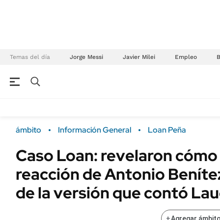
Temas del día
Jorge Messi
Javier Milei
Empleo
NEGOCIOS
ÚLTIMAS NOTICIAS
Especiales Ámbito
ECONOMÍA
ámbito
Información General
Loan Peña
Real Estate
Banco de Datos
Caso Loan: revelaron cómo 
Sustentabilidad
Campo
reacción de Antonio Benítez
Seguros
FINANZAS
ENERGY REPORT
de la versión que contó Lau
Dólar
POLÍTICA
Mercados
+
Agregar ámbito
Nacional