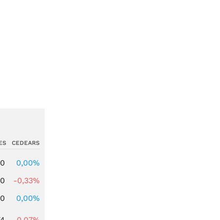
ES
CEDEARS
00
0,00%
00
-0,33%
00
0,00%
74
-0,07%