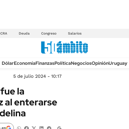
BCRA
Deuda
Congreso
Salarios
Anuario autos 2026
Dólar
Economía
Finanzas
Política
Negocios
Opinión
Uruguay
TECNOLOGÍA
NOVEDADES FISCA
MÉXICO
5 de julio 2024 - 10:17
EDICTOS JUDICIAL
OPINIÓN
fue la
MULTAS
MUNDO
 al enterarse
LICITACIONES
INFORMACIÓN GENERAL
delina
CUADROS TARIFAR
ESPECTÁCULOS
RECALL
DEPORTES
 en