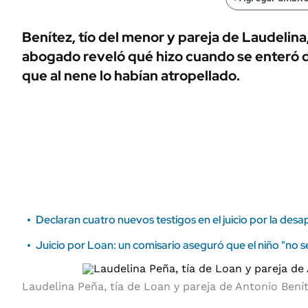
ÁMBITO DEBATE
Municipios
MEDIAKIT AMBITO DEBATE
Benítez, tío del menor y pareja de Laudelina
URUGUAY
abogado reveló qué hizo cuando se enteró d
que al nene lo habían atropellado.
Declaran cuatro nuevos testigos en el juicio por la des
Juicio por Loan: un comisario aseguró que el niño "no se
Laudelina Peña, tía de Loan y pareja de Antonio Benít