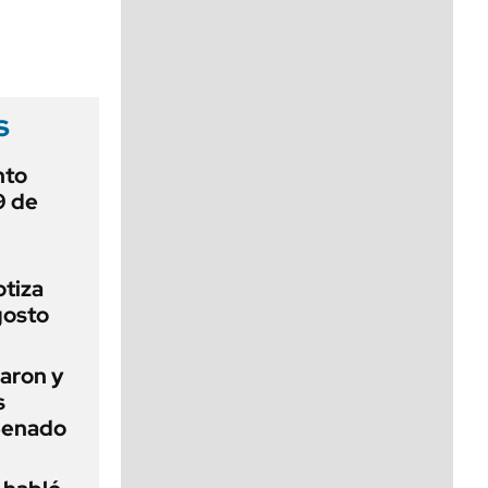
viernes de 10 a 18
s
nto
9 de
otiza
gosto
aron y
s
 Senado