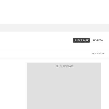
SUSCRIBITE
INGRESÁ
SUMATE A LA COMUNIDAD
Newsletter
DE ÁMBITO
LES
ACCESO FULL - $1.800/MES
ES
CORPORATIVO - CONSULTAR
Si tenés dudas comunicate
con nosotros a
IOS
suscripciones@ambito.com.ar
Llamanos al (54) 11 4556-
9147/48 o
al (54) 11 4449-3256 de lunes a