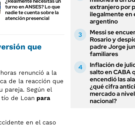
¿Realmente necesitas un
extranjero por 
turno en ANSES? Lo que
nadie te cuenta sobre la
ilegalmente en 
atención presencial
argentino
Messi se encue
Rosario y despi
versión que
padre Jorge jun
familiares
Inflación de julio
salto en CABA 
horas renunció a la
encendió las al
rca de la reacción que
¿qué cifra antic
u pareja. Según el
mercado a nivel
 tío de Loan
para
nacional?