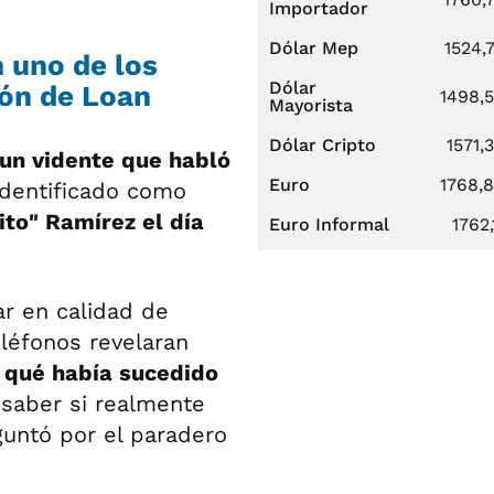
Importador
Dólar Mep
1524,
 uno de los
Dólar
ión de Loan
1498,
Mayorista
Dólar Cripto
1571,
 un vidente que habló
Euro
1768,
identificado como
ito" Ramírez el día
Euro Informal
1762,
ar en calidad de
eléfonos revelaran
 qué había sucedido
 saber si realmente
guntó por el paradero