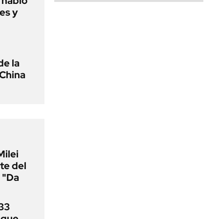
o habló
es y
de la
 China
Milei
te del
 "Da
33
uque