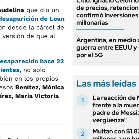
Litio: Ignacio Celorri
de precios, retencion
audelina
que dio un
confirmó inversiones
desaparición de Loan
millonarias
ón desde la cárcel de
a versión de que al
Argentina, en medio 
guerra entre EEUU y
por el 5G
esaparecido hace 22
rientes
, no solo
bién en los propios
Las más leídas
resos
Benítez, Mónica
írez, María Victoria
La reacción de 
frente a la muer
padre de Messi:
vergüenza"
Multan con $1.8
millones a un b