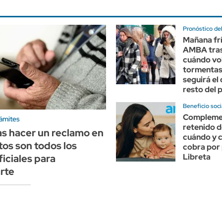
Pronóstico de
Mañana frí
AMBA tras 
cuándo vol
tormentas
seguirá el 
resto del 
Beneficio soci
Compleme
rámites
retenido d
s hacer un reclamo en
cuándo y 
os son todos los
cobra por 
Libreta
ficiales para
rte