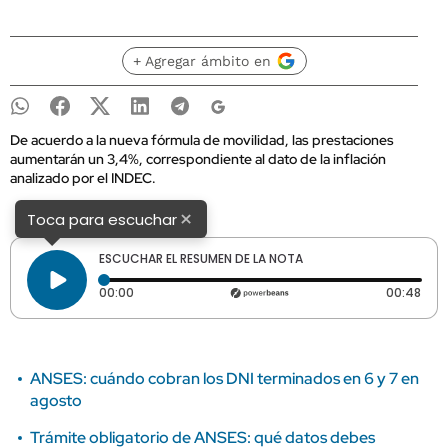
+ Agregar ámbito en
De acuerdo a la nueva fórmula de movilidad, las prestaciones
aumentarán un 3,4%, correspondiente al dato de la inflación
analizado por el INDEC.
×
Toca para escuchar
ESCUCHAR EL RESUMEN DE LA NOTA
Tiempo transcurrido: 0 segundos
Dura
00:00
00:48
ANSES: cuándo cobran los DNI terminados en 6 y 7 en
agosto
Trámite obligatorio de ANSES: qué datos debes