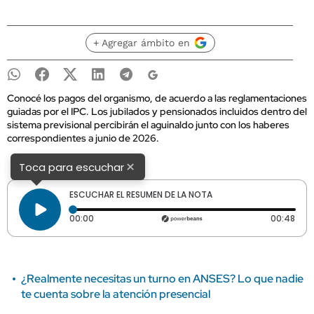
+ Agregar ámbito en
Conocé los pagos del organismo, de acuerdo a las reglamentaciones
guiadas por el IPC. Los jubilados y pensionados incluidos dentro del
sistema previsional percibirán el aguinaldo junto con los haberes
correspondientes a junio de 2026.
×
Toca para escuchar
ESCUCHAR EL RESUMEN DE LA NOTA
Tiempo transcurrido: 0 segundos
Dura
00:00
00:48
¿Realmente necesitas un turno en ANSES? Lo que nadie
te cuenta sobre la atención presencial