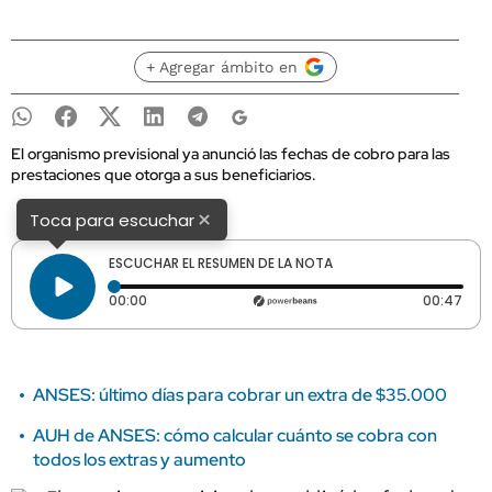
+ Agregar ámbito en
El organismo previsional ya anunció las fechas de cobro para las
prestaciones que otorga a sus beneficiarios.
×
Toca para escuchar
ESCUCHAR EL RESUMEN DE LA NOTA
Tiempo transcurrido: 0 segundos
Dura
00:00
00:47
ANSES: último días para cobrar un extra de $35.000
AUH de ANSES: cómo calcular cuánto se cobra con
todos los extras y aumento