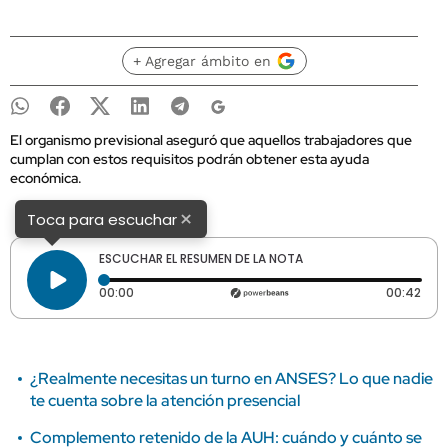
+ Agregar ámbito en
El organismo previsional aseguró que aquellos trabajadores que
cumplan con estos requisitos podrán obtener esta ayuda
económica.
×
Toca para escuchar
ESCUCHAR EL RESUMEN DE LA NOTA
Tiempo transcurrido: 0 segundos
Dura
00:00
00:42
¿Realmente necesitas un turno en ANSES? Lo que nadie
te cuenta sobre la atención presencial
Complemento retenido de la AUH: cuándo y cuánto se