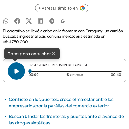
+ Agregar ámbito en
El operativo se llevó a cabo en la frontera con Paraguay: un camión
buscaba ingresar al país con una mercadería estimada en
u$s1.750.000.
×
Toca para escuchar
ESCUCHAR EL RESUMEN DE LA NOTA
Tiempo transcurrido: 0 segundos
Dura
00:00
00:40
Conflicto en los puertos: crece el malestar entre los
empresarios por la parálisis del comercio exterior
Buscan blindar las fronteras y puertos ante el avance de
las drogas sintéticas