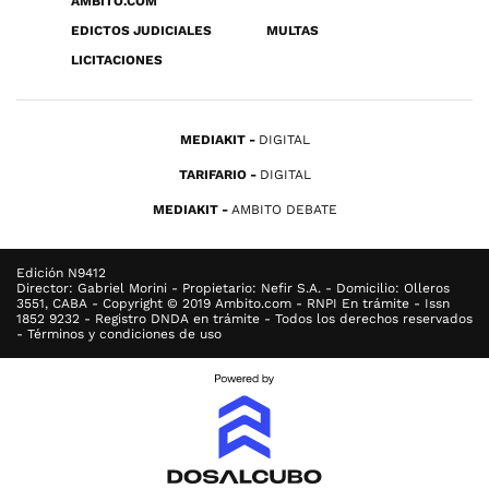
ÁMBITO.COM
EDICTOS JUDICIALES
MULTAS
LICITACIONES
MEDIAKIT
DIGITAL
TARIFARIO
DIGITAL
MEDIAKIT
AMBITO DEBATE
Edición N9412
Director: Gabriel Morini - Propietario: Nefir S.A. - Domicilio: Olleros
3551, CABA - Copyright © 2019 Ambito.com - RNPI En trámite - Issn
1852 9232 - Registro DNDA en trámite - Todos los derechos reservados
- Términos y condiciones de uso