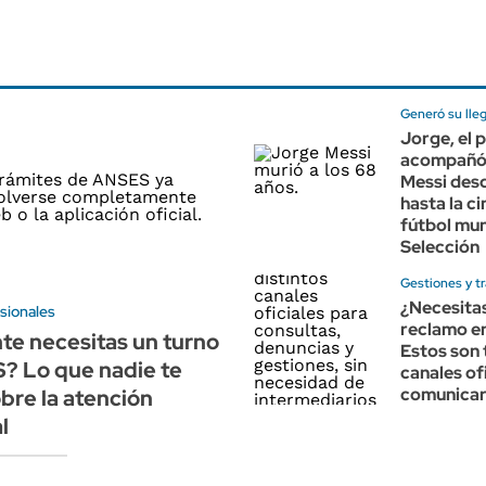
Generó su lle
Jorge, el 
acompañó 
Messi des
hasta la c
fútbol mun
Selección
Gestiones y t
¿Necesitas
sionales
reclamo e
e necesitas un turno
Estos son 
? Lo que nadie te
canales of
comunicar
bre la atención
l