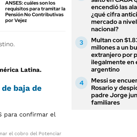
ANSES: cuáles son los
encendió las al
requisitos para tramitar la
¿qué cifra antic
Pensión No Contributivas
por Vejez
mercado a nivel
nacional?
Multan con $1.8
stino.
millones a un b
extranjero por 
ilegalmente en 
argentino
érica Latina.
Messi se encue
 de baja de
Rosario y despi
padre Jorge jun
familiares
mar el cobro del Potenciar