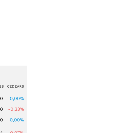
ES
CEDEARS
00
0,00%
00
-0,33%
00
0,00%
74
-0,07%