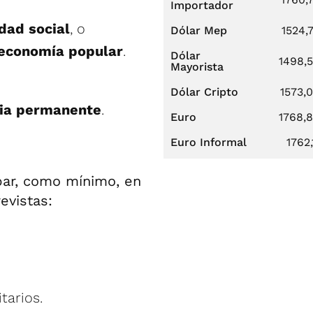
Importador
idad
social
, o
Dólar Mep
1524,
economía popular
.
Dólar
1498,
Mayorista
Dólar Cripto
1573,
cia permanente
.
Euro
1768,
Euro Informal
1762,
par, como mínimo, en
evistas:
tarios.