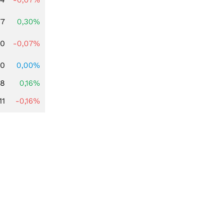
77
0,30%
50
-0,07%
00
0,00%
88
0,16%
11
-0,16%