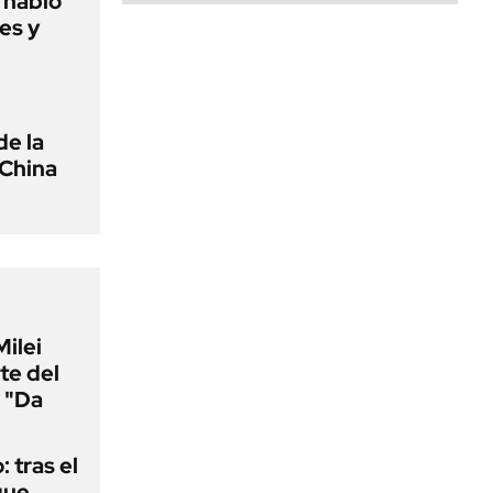
o habló
es y
de la
 China
Milei
te del
 "Da
: tras el
que