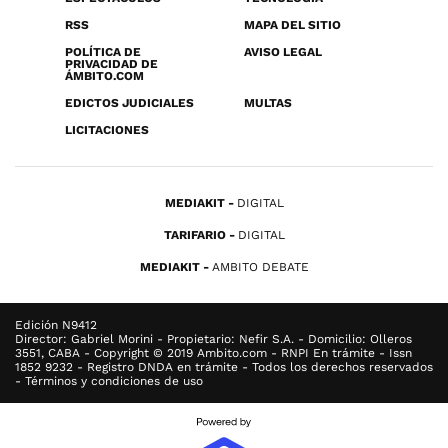
RSS
MAPA DEL SITIO
POLÍTICA DE
AVISO LEGAL
PRIVACIDAD DE
ÁMBITO.COM
EDICTOS JUDICIALES
MULTAS
LICITACIONES
MEDIAKIT
DIGITAL
TARIFARIO
DIGITAL
MEDIAKIT
AMBITO DEBATE
Edición N9412
Director: Gabriel Morini - Propietario: Nefir S.A. - Domicilio: Olleros
3551, CABA - Copyright © 2019 Ambito.com - RNPI En trámite - Issn
1852 9232 - Registro DNDA en trámite - Todos los derechos reservados
- Términos y condiciones de uso