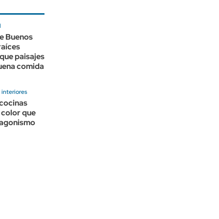
l
de Buenos
raíces
que paisajes
buena comida
interiores
 cocinas
l color que
tagonismo