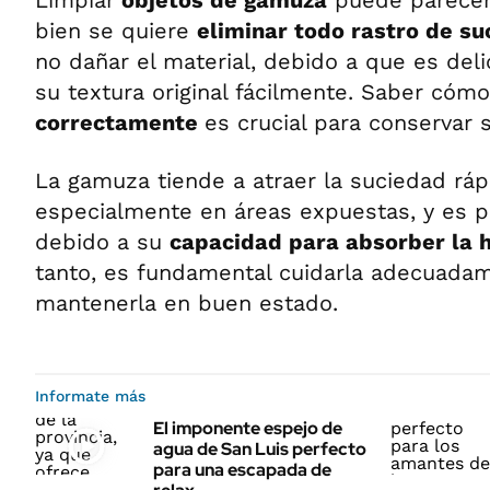
Limpiar
objetos de gamuza
puede parecer 
bien se quiere
eliminar todo rastro de s
no dañar el material, debido a que es del
su textura original fácilmente. Saber cóm
correctamente
es crucial para conservar s
La gamuza tiende a atraer la suciedad rá
especialmente en áreas expuestas, y es 
debido a su
capacidad para absorber la
tanto, es fundamental cuidarla adecuada
mantenerla en buen estado.
Informate más
El imponente espejo de
agua de San Luis perfecto
para una escapada de