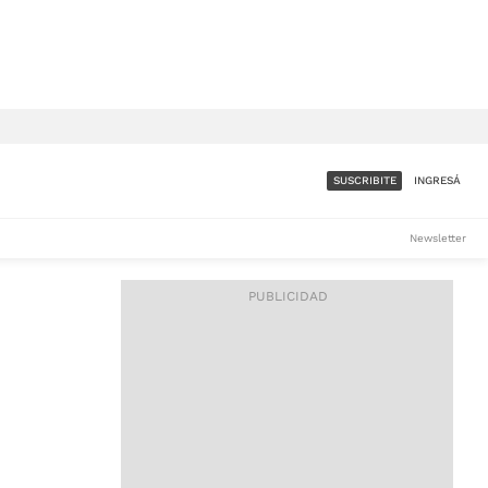
SUSCRIBITE
INGRESÁ
SUMATE A LA COMUNIDAD
Newsletter
DE ÁMBITO
LES
ACCESO FULL - $1.800/MES
ES
CORPORATIVO - CONSULTAR
Si tenés dudas comunicate
con nosotros a
IOS
suscripciones@ambito.com.ar
Llamanos al (54) 11 4556-
9147/48 o
al (54) 11 4449-3256 de lunes a