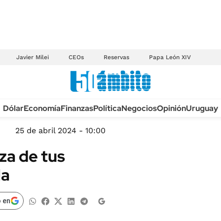
Javier Milei
CEOs
Reservas
Papa León XIV
Anuario autos 2026
Dólar
Economía
Finanzas
Política
Negocios
Opinión
Uruguay
TECNOLOGÍA
NOVEDADES FISCA
MÉXICO
25 de abril 2024 - 10:00
EDICTOS JUDICIAL
OPINIÓN
za de tus
MULTAS
MUNDO
la
LICITACIONES
INFORMACIÓN GENERAL
CUADROS TARIFAR
ESPECTÁCULOS
 en
RECALL
DEPORTES