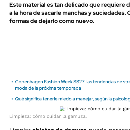
ÁMBITO DEBATE
Este material es tan delicado que requiere 
Municipios
a la hora de sacarle manchas y suciedades. 
MEDIAKIT AMBITO DEBATE
URUGUAY
formas de dejarlo como nuevo.
Copenhagen Fashion Week SS27: las tendencias de stre
moda de la próxima temporada
Qué significa tenerle miedo a manejar, según la psicolog
Limpieza
: cómo cuidar la gamuza.