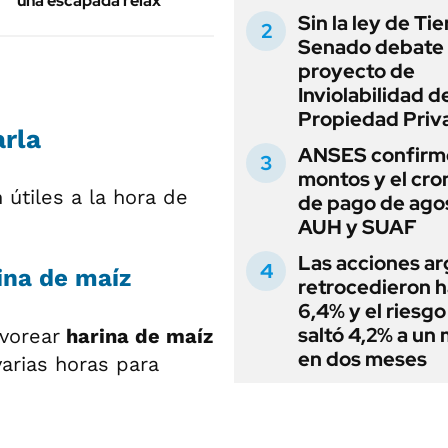
una escapada relax
Sin la ley de Tie
Senado debate 
proyecto de
Inviolabilidad de
Propiedad Priv
arla
ANSES confirmó
montos y el cr
útiles a la hora de
de pago de ago
AUH y SUAF
Las acciones ar
ina de maíz
retrocedieron h
6,4% y el riesgo
saltó 4,2% a un
vorear
harina de maíz
en dos meses
arias horas para