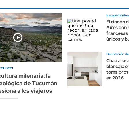
Escapada idea
El rincón 
Aires con 
francesas 
únicos y 
Decoración de 
Chau a las
blancas: e
conocer
toma pro
ultura milenaria: la
en 2026
ueológica de Tucumán
siona a los viajeros