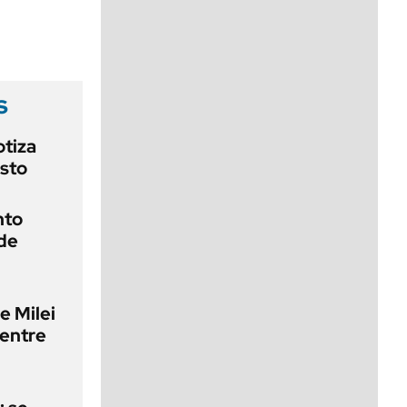
viernes de 10 a 18
s
otiza
osto
nto
 de
e Milei
 entre