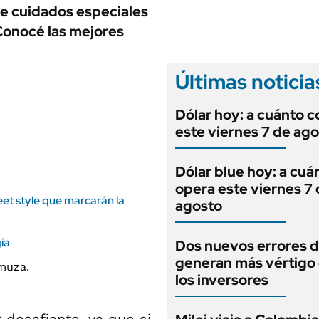
ANUARIO 2025
de cuidados especiales
LIFESTYLE
EDICIÓN IMPRESA
Conocé las mejores
AUTOS
Últimas noticia
Dólar hoy: a cuánto c
este viernes 7 de ag
Dólar blue hoy: a cuá
opera este viernes 7
et style que marcarán la
agosto
ía
Dos nuevos errores d
generan más vértigo
los inversores