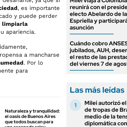
desafiante, ya que si
Milei viaja a Colombia
reunirá con el presid
uciedad
, es importante
electo Abelardo de la
icado y puede perder
Espriella y participar
o
limpiarla
asunción
u apariencia.
Cuándo cobro ANSES
pidamente,
jubilados, AUH, dese
propensa a mancharse
el resto de las prest
 humedad
. Por lo
del viernes 7 de agos
mente para
Las más leídas
Milei autorizó e
de tropas de Bra
Naturaleza y tranquilidad:
medio de la ten
el oasis de Buenos Aires
que todos buscan para
diplomática con