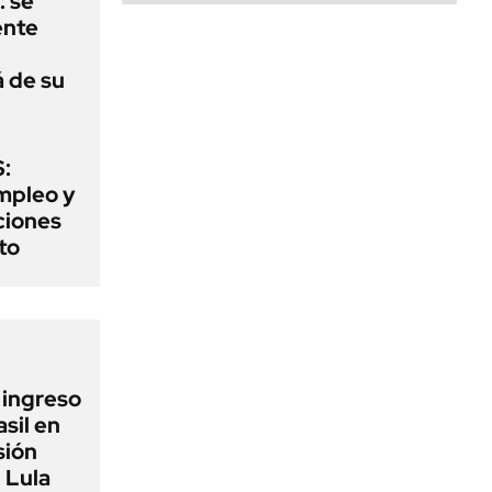
: se
ente
á de su
:
mpleo y
aciones
to
l ingreso
sil en
sión
 Lula