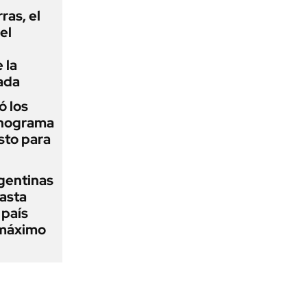
rras, el
el
 la
ada
 los
onograma
sto para
gentinas
asta
 país
 máximo