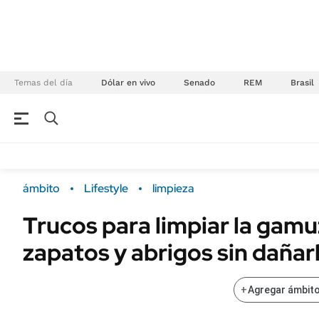
Temas del día
Dólar en vivo
Senado
REM
Brasil
NEGOCIOS
ÚLTIMAS NOTICIAS
Especiales Ámbito
ECONOMÍA
ámbito
Lifestyle
limpieza
Real Estate
Banco de Datos
Trucos para limpiar la gamu
Sustentabilidad
Campo
zapatos y abrigos sin dañar
Seguros
FINANZAS
ENERGY REPORT
Dólar
+
Agregar ámbito
POLÍTICA
Mercados
Nacional