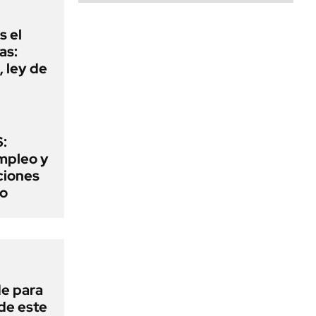
s el
as:
 ley de
:
mpleo y
aciones
to
de para
 de este