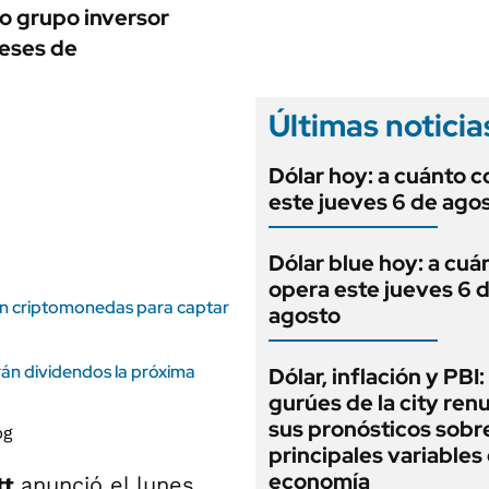
ANUARIO 2025
so grupo inversor
LIFESTYLE
EDICIÓN IMPRESA
meses de
AUTOS
Últimas noticia
Dólar hoy: a cuánto c
este jueves 6 de ago
Dólar blue hoy: a cuá
opera este jueves 6 
 en criptomonedas para captar
agosto
rán dividendos la próxima
Dólar, inflación y PBI:
gurúes de la city re
sus pronósticos sobre
principales variables 
economía
tt
anunció el lunes