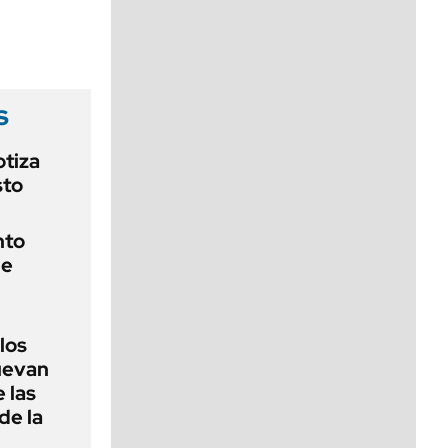
viernes de 10 a 18
s
otiza
sto
nto
de
 los
nuevan
 las
de la