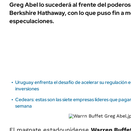
ÁMBITO DEBATE
Greg Abel lo sucederá al frente del podero
Municipios
Berkshire Hathaway, con lo que puso fin a 
MEDIAKIT AMBITO DEBATE
URUGUAY
especulaciones.
Uruguay enfrenta el desafío de acelerar su regulación
inversiones
Cedears: estas son las siete empresas líderes que paga
semana
El magnate estadounidense
Warren Buffe