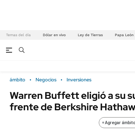
Temas del día
Dólar en vivo
Ley de Tierras
Papa León 
NEGOCIOS
ÚLTIMAS NOTICIAS
Especiales Ámbito
ECONOMÍA
ámbito
Negocios
Inversiones
Real Estate
Banco de Datos
Warren Buffett eligió a su s
Sustentabilidad
Campo
frente de Berkshire Hatha
Seguros
FINANZAS
ENERGY REPORT
Dólar
+
Agregar ámbito
POLÍTICA
Mercados
Nacional