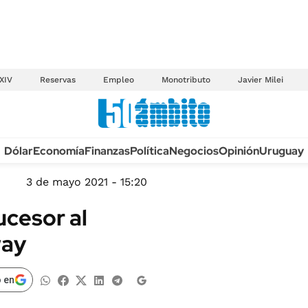
XIV
Reservas
Empleo
Monotributo
Javier Milei
Anuario autos 2026
Dólar
Economía
Finanzas
Política
Negocios
Opinión
Uruguay
TECNOLOGÍA
NOVEDADES FISCA
MÉXICO
3 de mayo 2021 - 15:20
EDICTOS JUDICIAL
OPINIÓN
ucesor al
MULTAS
MUNDO
way
LICITACIONES
INFORMACIÓN GENERAL
CUADROS TARIFAR
ESPECTÁCULOS
 en
RECALL
DEPORTES