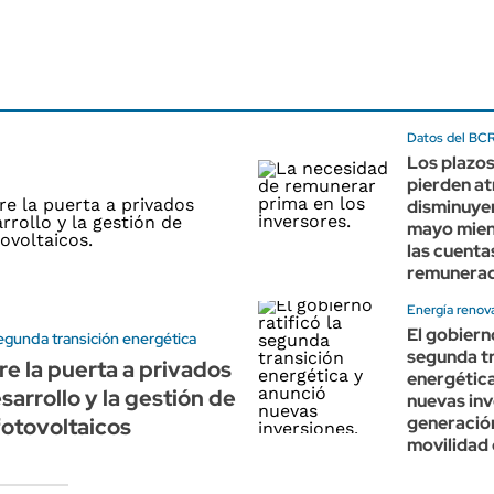
Datos del BC
Los plazos
pierden at
disminuyer
mayo mien
las cuenta
remunera
Energía renov
El gobierno
egunda transición energética
segunda t
re la puerta a privados
energética
sarrollo y la gestión de
nuevas inv
generació
otovoltaicos
movilidad 