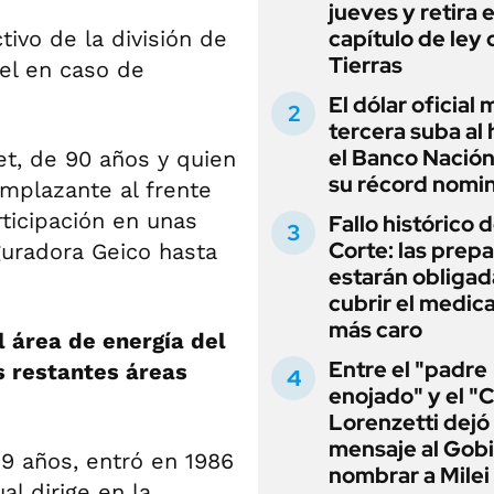
jueves y retira e
capítulo de ley 
tivo de la división de
Tierras
bel en caso de
El dólar oficial
tercera suba al 
el Banco Nación
et, de 90 años y quien
su récord nomin
mplazante al frente
ticipación en unas
Fallo histórico d
Corte: las prep
uradora Geico hasta
estarán obligad
cubrir el medi
más caro
l área de energía del
Entre el "padre
s restantes áreas
enojado" y el "C
Lorenzetti dejó
mensaje al Gobi
69 años, entró en 1986
nombrar a Milei
al dirige en la