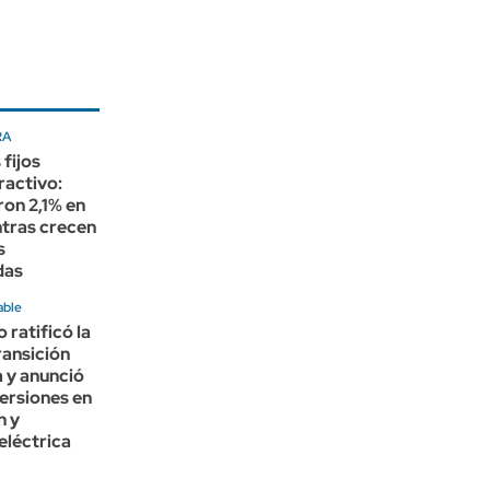
RA
 fijos
ractivo:
on 2,1% en
tras crecen
s
das
able
 ratificó la
ransición
 y anunció
ersiones en
n y
eléctrica