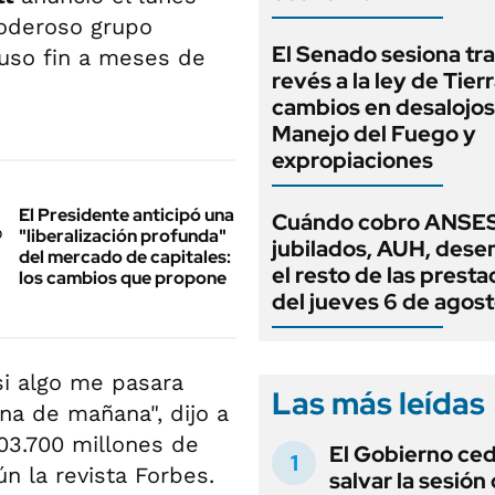
poderoso grupo
El Senado sesiona tra
puso fin a meses de
revés a la ley de Tierr
cambios en desalojos,
Manejo del Fuego y
expropiaciones
El Presidente anticipó una
Cuándo cobro ANSES
"liberalización profunda"
jubilados, AUH, dese
del mercado de capitales:
el resto de las prest
los cambios que propone
del jueves 6 de agos
si algo me pasara
Las más leídas
na de mañana", dijo a
03.700 millones de
El Gobierno ce
n la revista Forbes.
salvar la sesión