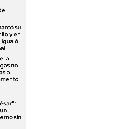
l
de
 marcó su
hilo y en
 igualó
al
e la
agas no
as a
camento
ésar":
 un
erno sin