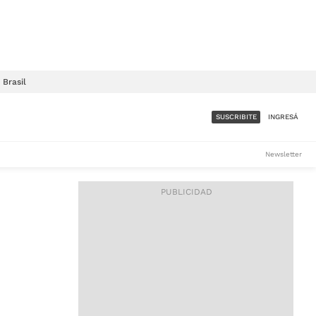
Brasil
SUSCRIBITE
INGRESÁ
SUMATE A LA COMUNIDAD
Newsletter
DE ÁMBITO
LES
ACCESO FULL - $1.800/MES
ES
CORPORATIVO - CONSULTAR
Si tenés dudas comunicate
con nosotros a
IOS
suscripciones@ambito.com.ar
Llamanos al (54) 11 4556-
9147/48 o
al (54) 11 4449-3256 de lunes a