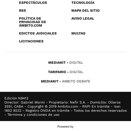
ESPECTÁCULOS
TECNOLOGÍA
RSS
MAPA DEL SITIO
POLÍTICA DE
AVISO LEGAL
PRIVACIDAD DE
ÁMBITO.COM
EDICTOS JUDICIALES
MULTAS
LICITACIONES
MEDIAKIT
DIGITAL
TARIFARIO
DIGITAL
MEDIAKIT
AMBITO DEBATE
Edición N9413
Director: Gabriel Morini - Propietario: Nefir S.A. - Domicilio: Olleros
3551, CABA - Copyright © 2019 Ambito.com - RNPI En trámite - Issn
1852 9232 - Registro DNDA en trámite - Todos los derechos reservados
- Términos y condiciones de uso