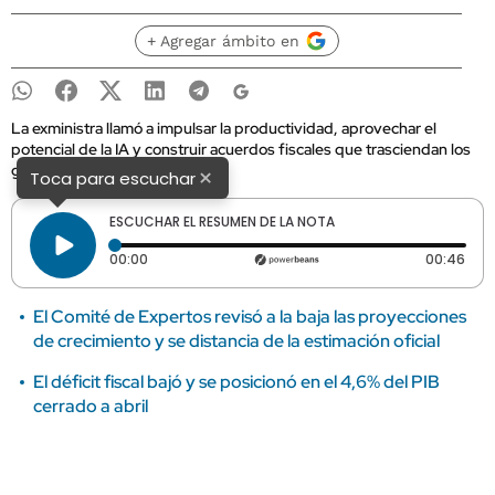
+ Agregar ámbito en
La exministra llamó a impulsar la productividad, aprovechar el
potencial de la IA y construir acuerdos fiscales que trasciendan los
gobiernos.
×
Toca para escuchar
ESCUCHAR EL RESUMEN DE LA NOTA
Tiempo transcurrido: 0 segundos
Dura
00:00
00:46
El Comité de Expertos revisó a la baja las proyecciones
de crecimiento y se distancia de la estimación oficial
El déficit fiscal bajó y se posicionó en el 4,6% del PIB
cerrado a abril