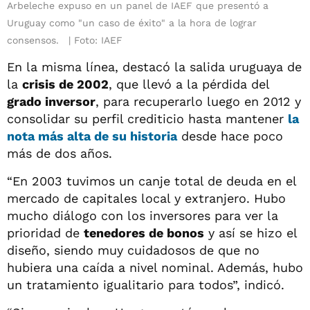
Arbeleche expuso en un panel de IAEF que presentó a
Uruguay como "un caso de éxito" a la hora de lograr
consensos.
Foto: IAEF
En la misma línea, destacó la salida uruguaya de
la
crisis de 2002
, que llevó a la pérdida del
grado inversor
, para recuperarlo luego en 2012 y
consolidar su perfil crediticio hasta mantener
la
nota más alta de su historia
desde hace poco
más de dos años.
“En 2003 tuvimos un canje total de deuda en el
mercado de capitales local y extranjero. Hubo
mucho diálogo con los inversores para ver la
prioridad de
tenedores de bonos
y así se hizo el
diseño, siendo muy cuidadosos de que no
hubiera una caída a nivel nominal. Además, hubo
un tratamiento igualitario para todos”, indicó.