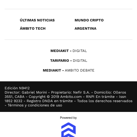
ÚLTIMAS NOTICIAS
MUNDO CRIPTO
ÁMBITO TECH
ARGENTINA
MEDIAKIT
DIGITAL
TARIFARIO
DIGITAL
MEDIAKIT
AMBITO DEBATE
Edición N9412
Director: Gabriel Morini - Propietario: Nefir S.A. - Domicilio: Olleros
3551, CABA - Copyright © 2019 Ambito.com - RNPI En trámite - Issn
1852 9232 - Registro DNDA en trámite - Todos los derechos reservados
- Términos y condiciones de uso