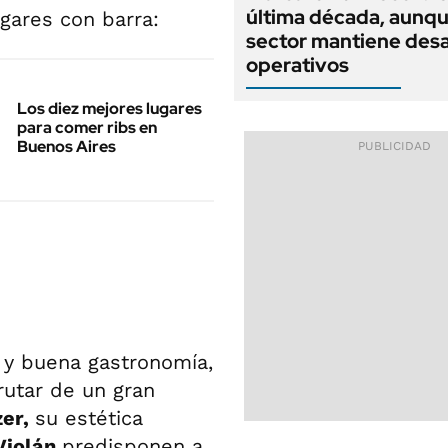
última década, aunqu
ugares con barra:
sector mantiene desa
operativos
Los diez mejores lugares
para comer ribs en
Buenos Aires
 y buena gastronomía,
frutar de un gran
zer,
su estética
Violán
predisponen a