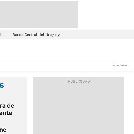
i
Banco Central del Uruguay
Newsletter
s
ra de
iente
ene