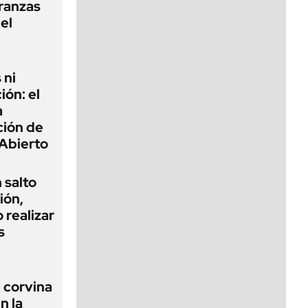
eranzas
el
 ni
ión: el
a
ción de
Abierto
 salto
ión,
 realizar
s
 corvina
n la