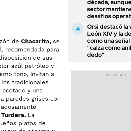
década, aunque
sector mantien
desafíos operat
Orsi destacó la 
León XIV y la de
como una señal
azón de
Chacarita,
se
"calza como anil
al, recomendada para
dedo"
 disposición de sus
lor azúl petróleo y
ismo tono, invitan a
 los tradicionales
o acotado y una
a paredes grises con
idadosamente
 Turdera.
La
ueños platos de