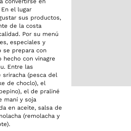
a convertirse en
 En el lugar
ustar sus productos,
te de la costa
 calidad. Por su menú
les, especiales y
do se prepara con
o hecho con vinagre
u. Entre las
 sriracha (pesca del
e de choclo), el
pepino), el de praliné
e maní y soja
ada en aceite, salsa de
molacha (remolacha y
te).