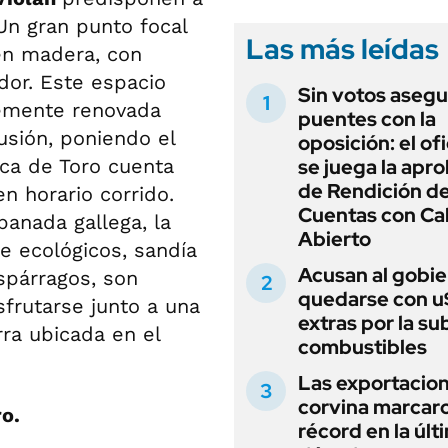
Un gran punto focal
Las más leídas
en madera, con
or. Este espacio
Sin votos asegu
ntemente renovada
puentes con la
usión, poniendo el
oposición: el of
oca de Toro cuenta
se juega la apr
de Rendición d
n horario corrido.
Cuentas con Ca
anada gallega, la
Abierto
 ecológicos, sandía
Acusan al gobie
espárragos, son
quedarse con 
sfrutarse junto a una
extras por la su
rra ubicada en el
combustibles
Las exportacio
corvina marcar
ro.
récord en la últ