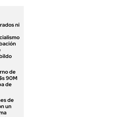
rados ni
icialismo
obación
e
bildo
rno de
u$s 90M
ba de
nes de
on un
ima