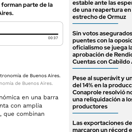
estable ante las esp
o forman parte de la
de una reapertura en 
ires.
estrecho de Ormuz
Sin votos asegurados
Duración: 37 segundos
00:37
puentes con la oposic
oficialismo se juega l
aprobación de Rendi
Cuentas con Cabildo 
Pese al superávit y un
onomía de Buenos Aires.
del 14% en la producc
Conaprole resolvió no
onómica en una barra
una reliquidación a lo
nta con amplia
productores
s, que combinan
Las exportaciones de
marcaron un récord e