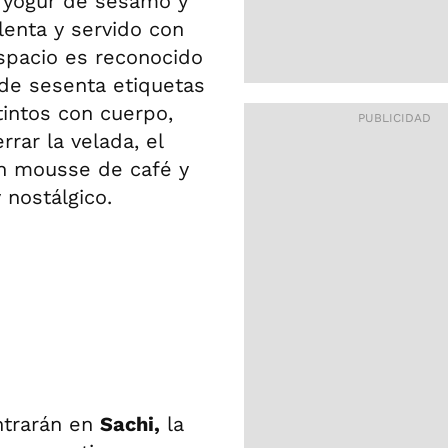
n yogur de sésamo y
lenta y servido con
espacio es reconocido
 de sesenta etiquetas
tintos con cuerpo,
rar la velada, el
on mousse de café y
 nostálgico.
ntrarán en
Sachi,
la