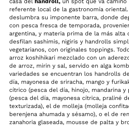
casa del
handroll,
un spot que va camino 
referente local de la gastronomía oriental.
deslumbra su imponente barra, donde deg
con pesca fresca de temporada, provenien
argentina, y materia prima de la más alta
desfilan sashimis, nigiris y handrolls simp
vegetarianos, con originales toppings. To
arroz koshihikari mezclado con un aderez
de arroz, mirin y sal, servido en alga komb
variedades se encuentran los handrolls de
día, mayonesa de sriracha, mango y furikak
cítrico (pesca del día, hinojo, mandarina y 
(pesca del día, mayonesa cítrica, praliné d
texturizada), el de molleja (molleja confit
berenjena ahumada y sésamo), o el de re
zanahoria glaseada, mousse de palta y bro