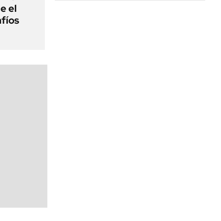
e el
fíos