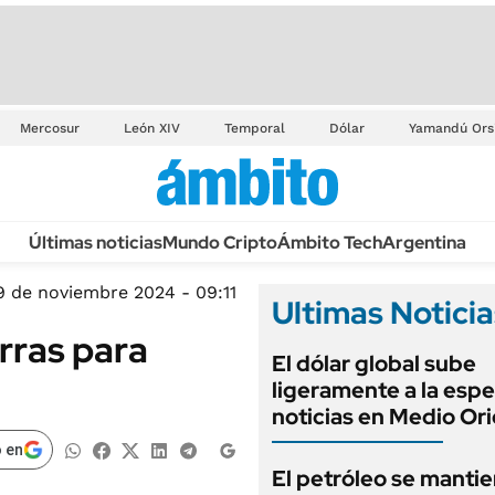
Mercosur
León XIV
Temporal
Dólar
Yamandú Ors
Últimas noticias
Mundo Cripto
Ámbito Tech
Argentina
9 de noviembre 2024 - 09:11
Ultimas Noticia
rras para
El dólar global sube
ligeramente a la espe
noticias en Medio Or
 en
El petróleo se manti