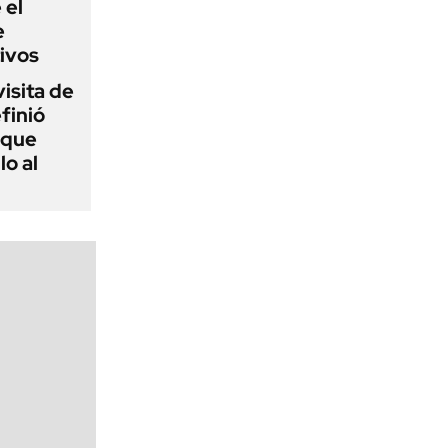
 el
e
ivos
visita de
finió
 que
lo al