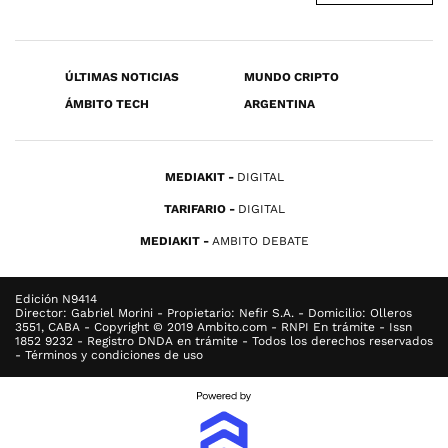
ÚLTIMAS NOTICIAS
MUNDO CRIPTO
ÁMBITO TECH
ARGENTINA
MEDIAKIT
DIGITAL
TARIFARIO
DIGITAL
MEDIAKIT
AMBITO DEBATE
Edición N9414
Director: Gabriel Morini - Propietario: Nefir S.A. - Domicilio: Olleros
3551, CABA - Copyright © 2019 Ambito.com - RNPI En trámite - Issn
1852 9232 - Registro DNDA en trámite - Todos los derechos reservados
- Términos y condiciones de uso