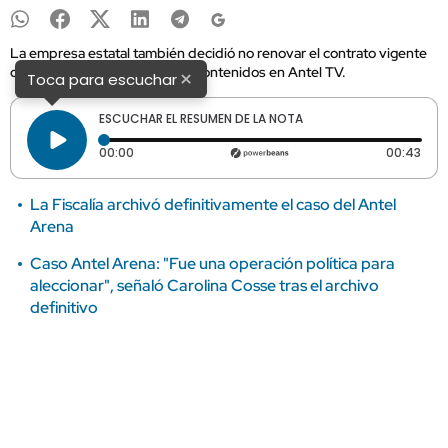
La empresa estatal también decidió no renovar el contrato vigente
con canales privados por sus contenidos en Antel TV.
×
Toca para escuchar
ESCUCHAR EL RESUMEN DE LA NOTA
Tiempo transcurrido: 0 segundos
Dura
00:00
00:43
La Fiscalía archivó definitivamente el caso del Antel
Arena
Caso Antel Arena: "Fue una operación política para
aleccionar", señaló Carolina Cosse tras el archivo
definitivo