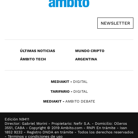
NEWSLETTER
ÚLTIMAS NOTICIAS
MUNDO CRIPTO
ÁMBITO TECH
ARGENTINA
MEDIAKIT
DIGITAL
TARIFARIO
DIGITAL
MEDIAKIT
AMBITO DEBATE
Edición N9411
Director: Gabriel Morini - Propietario: Nefir S.A. - Domicilio: Olleros
3551, CABA - Copyright © 2019 Ambito.com - RNPI En trámite - Issn
1852 9232 - Registro DNDA en trámite - Todos los derechos reservados
- Términos y condiciones de uso