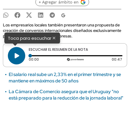
+ Agregar ámbito en
Los empresarios locales también presentaron una propuesta de
creación de convenios internacionales diseñados exclusivamente
para pequeñas y medianas empresas.
×
Toca para escuchar
ESCUCHAR EL RESUMEN DE LA NOTA
Tiempo transcurrido: 0 segundos
Dura
00:00
00:47
El salario real sube un 2,33% en el primer trimestre y se
mantiene en máximos de 50 años
La Cámara de Comercio asegura que el Uruguay "no
está preparado para la reducción de la jornada laboral"