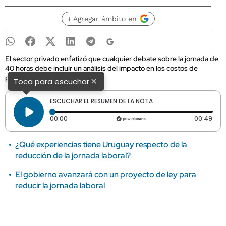
+ Agregar ámbito en
El sector privado enfatizó que cualquier debate sobre la jornada de
40 horas debe incluir un análisis del impacto en los costos de
producción.
×
Toca para escuchar
ESCUCHAR EL RESUMEN DE LA NOTA
Tiempo transcurrido: 0 segundos
Dura
00:00
00:49
¿Qué experiencias tiene Uruguay respecto de la
reducción de la jornada laboral?
El gobierno avanzará con un proyecto de ley para
reducir la jornada laboral