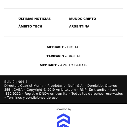
ÚLTIMAS NOTICIAS
MUNDO CRIPTO
ÁMBITO TECH
ARGENTINA
MEDIAKIT
DIGITAL
TARIFARIO
DIGITAL
MEDIAKIT
AMBITO DEBATE
Edición N9413
Director: Gabriel Morini - Propietario: Nefir S.A. - Domicilio: Olleros
3551, CABA - Copyright © 2019 Ambito.com - RNPI En trámite - Issn
1852 9232 - Registro DNDA en trámite - Todos los derechos reservados
- Términos y condiciones de uso