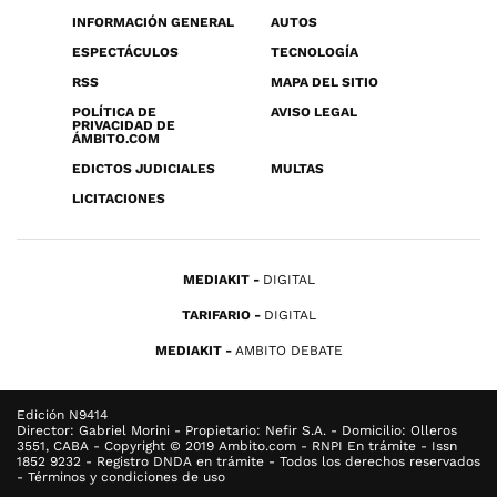
INFORMACIÓN GENERAL
AUTOS
ESPECTÁCULOS
TECNOLOGÍA
RSS
MAPA DEL SITIO
POLÍTICA DE
AVISO LEGAL
PRIVACIDAD DE
ÁMBITO.COM
EDICTOS JUDICIALES
MULTAS
LICITACIONES
MEDIAKIT
DIGITAL
TARIFARIO
DIGITAL
MEDIAKIT
AMBITO DEBATE
Edición N9414
Director: Gabriel Morini - Propietario: Nefir S.A. - Domicilio: Olleros
3551, CABA - Copyright © 2019 Ambito.com - RNPI En trámite - Issn
1852 9232 - Registro DNDA en trámite - Todos los derechos reservados
- Términos y condiciones de uso