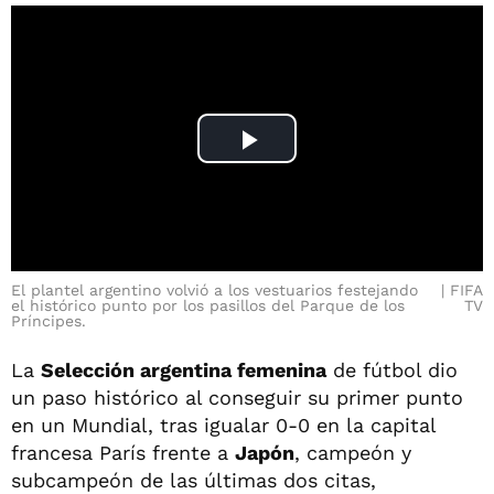
Play
Video
El plantel argentino volvió a los vestuarios festejando
FIFA
el histórico punto por los pasillos del Parque de los
TV
Príncipes.
La
Selección argentina femenina
de fútbol dio
un paso histórico al conseguir su primer punto
en un Mundial, tras igualar 0-0 en la capital
francesa París frente a
Japón
, campeón y
subcampeón de las últimas dos citas,