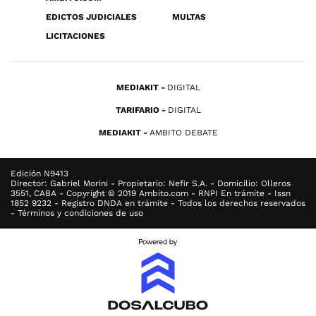
EDICTOS JUDICIALES
MULTAS
LICITACIONES
MEDIAKIT
DIGITAL
TARIFARIO
DIGITAL
MEDIAKIT
AMBITO DEBATE
Edición N9413
Director: Gabriel Morini - Propietario: Nefir S.A. - Domicilio: Olleros
3551, CABA - Copyright © 2019 Ambito.com - RNPI En trámite - Issn
1852 9232 - Registro DNDA en trámite - Todos los derechos reservados
- Términos y condiciones de uso