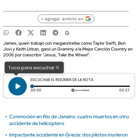
+ Agregar ámbito en
James, quien trabajó con megaestrellas como Taylor Swift, Bon
Jovi y Keith Urban, ganó un Grammy a la Mejor Canción Country en
2006 por coescribir “Jesus, Take the Wheel”.
×
Toca para escuchar
ESCUCHAR EL RESUMEN DE LA NOTA
Tiempo transcurrido: 0 segundos
Dura
00:00
00:37
Conmoción en Río de Janeiro: cuatro muertos en otro
accidente de helicóptero
Impactante accidente en Grecia: dos pilotos murieron