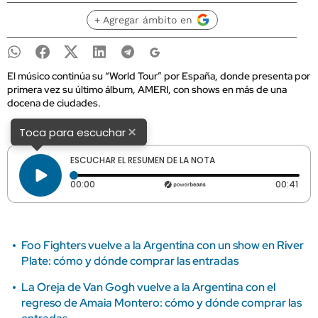
+ Agregar ámbito en
El músico continúa su “World Tour” por España, donde presenta por
primera vez su último álbum, AMERI, con shows en más de una
docena de ciudades.
×
Toca para escuchar
ESCUCHAR EL RESUMEN DE LA NOTA
Tiempo transcurrido: 0 segundos
Dura
00:00
00:41
Foo Fighters vuelve a la Argentina con un show en River
Plate: cómo y dónde comprar las entradas
La Oreja de Van Gogh vuelve a la Argentina con el
regreso de Amaia Montero: cómo y dónde comprar las