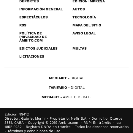
DEPORTES
EDICIÓN IMPRESA
INFORMACIÓN GENERAL
AUTOS
ESPECTÁCULOS
TECNOLOGÍA
RSS
MAPA DEL SITIO
POLÍTICA DE
AVISO LEGAL
PRIVACIDAD DE
ÁMBITO.COM
EDICTOS JUDICIALES
MULTAS
LICITACIONES
MEDIAKIT
DIGITAL
TARIFARIO
DIGITAL
MEDIAKIT
AMBITO DEBATE
Edición N9412
Director: Gabriel Morini - Propietario: Nefir S.A. - Domicilio: Olleros
3551, CABA - Copyright © 2019 Ambito.com - RNPI En trámite - Issn
1852 9232 - Registro DNDA en trámite - Todos los derechos reservados
- Términos y condiciones de uso