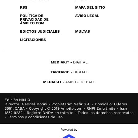
RSS
MAPA DEL SITIO
POLÍTICA DE
AVISO LEGAL
PRIVACIDAD DE
ÁMBITO.COM
EDICTOS JUDICIALES
MULTAS
LICITACIONES
MEDIAKIT
DIGITAL
TARIFARIO
DIGITAL
MEDIAKIT
AMBITO DEBATE
Edición N9410
Director: Gabriel Morini - Propietario: Nefir S.A. - Domicilio: Olleros
3551, CABA - Copyright © 2019 Ambito.com - RNPI En trámite - Issn
1852 9232 - Registro DNDA en trámite - Todos los derechos reservados
- Términos y condiciones de uso