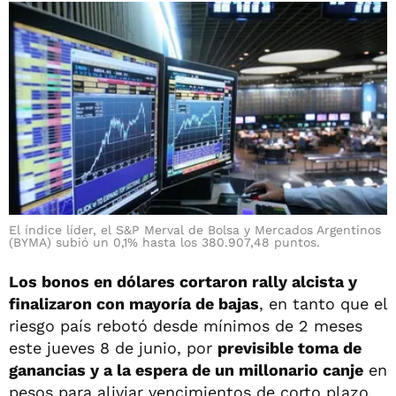
El índice líder, el S&P Merval de Bolsa y Mercados Argentinos
(BYMA) subió un 0,1% hasta los 380.907,48 puntos.
Los bonos en dólares cortaron rally alcista y
finalizaron con mayoría de bajas
, en tanto que el
riesgo país rebotó desde mínimos de 2 meses
este jueves 8 de junio, por
previsible toma de
ganancias y a la espera de un millonario canje
en
pesos para aliviar vencimientos de corto plazo.