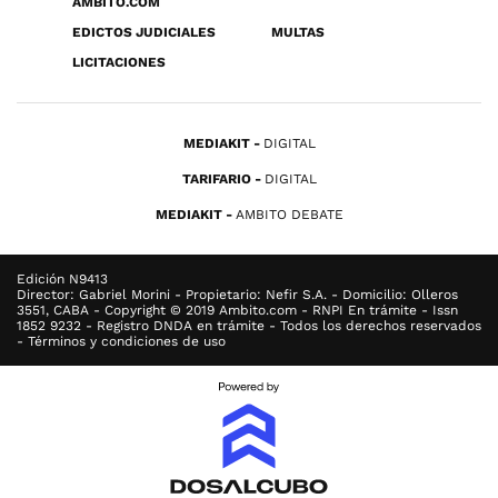
ÁMBITO.COM
EDICTOS JUDICIALES
MULTAS
LICITACIONES
MEDIAKIT
DIGITAL
TARIFARIO
DIGITAL
MEDIAKIT
AMBITO DEBATE
Edición N9413
Director: Gabriel Morini - Propietario: Nefir S.A. - Domicilio: Olleros
3551, CABA - Copyright © 2019 Ambito.com - RNPI En trámite - Issn
1852 9232 - Registro DNDA en trámite - Todos los derechos reservados
- Términos y condiciones de uso