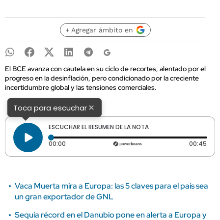
+ Agregar ámbito en
El BCE avanza con cautela en su ciclo de recortes, alentado por el
progreso en la desinflación, pero condicionado por la creciente
incertidumbre global y las tensiones comerciales.
×
Toca para escuchar
ESCUCHAR EL RESUMEN DE LA NOTA
Tiempo transcurrido: 0 segundos
Dura
00:00
00:45
Vaca Muerta mira a Europa: las 5 claves para el país sea
un gran exportador de GNL
Sequía récord en el Danubio pone en alerta a Europa y