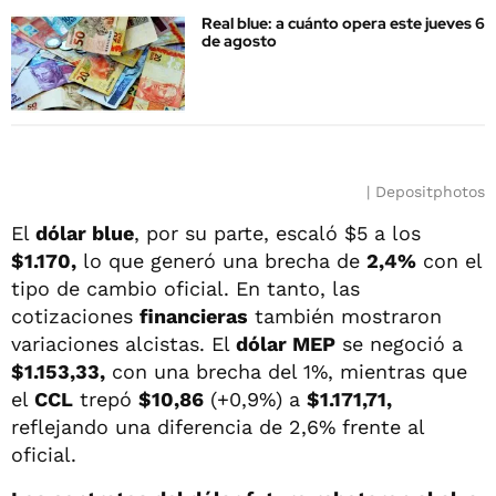
Real blue: a cuánto opera este jueves 6
de agosto
Depositphotos
El
dólar blue
, por su parte, escaló $5 a los
$1.170,
lo que generó una brecha de
2,4%
con el
tipo de cambio oficial. En tanto, las
cotizaciones
financieras
también mostraron
variaciones alcistas. El
dólar MEP
se negoció a
$1.153,33,
con una brecha del 1%, mientras que
el
CCL
trepó
$10,86
(+0,9%) a
$1.171,71,
reflejando una diferencia de 2,6% frente al
oficial.