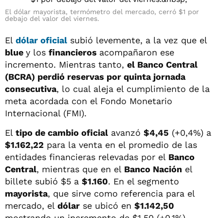
El dólar mayorista, termómetro del mercado, cerró $1 por
debajo del valor del viernes.
El
dólar oficial
subió levemente, a la vez que el
blue
y los
financieros
acompañaron ese
incremento. Mientras tanto,
el Banco Central
(BCRA) perdió reservas por quinta jornada
consecutiva
, lo cual aleja el cumplimiento de la
meta acordada con el Fondo Monetario
Internacional (FMI).
El
tipo de cambio oficial
avanzó
$4,45
(+0,4%) a
$1.162,22
para la venta en el promedio de las
entidades financieras relevadas por el
Banco
Central
, mientras que en el
Banco Nación
el
billete subió $5 a
$1.160
. En el segmento
mayorista
, que sirve como referencia para el
mercado, el
dólar
se ubicó en
$1.142,50
mostrando un incremento de $1,50 (+0,1%)