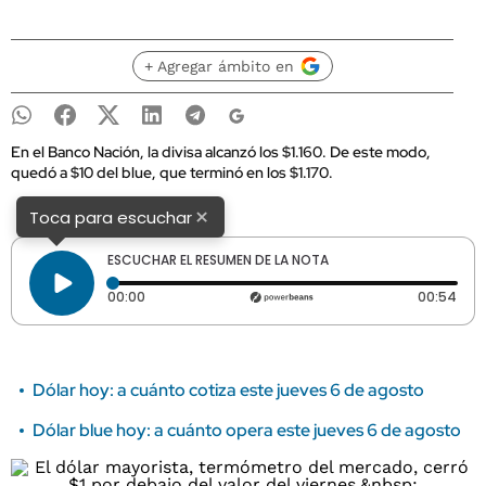
+ Agregar ámbito en
En el Banco Nación, la divisa alcanzó los $1.160. De este modo,
quedó a $10 del blue, que terminó en los $1.170.
×
Toca para escuchar
ESCUCHAR EL RESUMEN DE LA NOTA
Tiempo transcurrido: 0 segundos
Dura
00:00
00:54
Dólar hoy: a cuánto cotiza este jueves 6 de agosto
Dólar blue hoy: a cuánto opera este jueves 6 de agosto