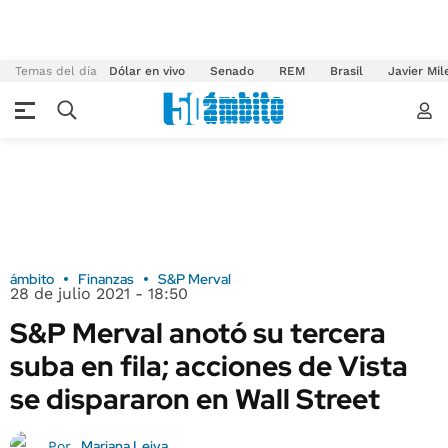
Temas del día
Dólar en vivo
Senado
REM
Brasil
Javier Mil
ámbito
Finanzas
S&P Merval
28 de julio 2021 - 18:50
S&P Merval anotó su tercera
suba en fila; acciones de Vista
se dispararon en Wall Street
Mariana Leiva
Por