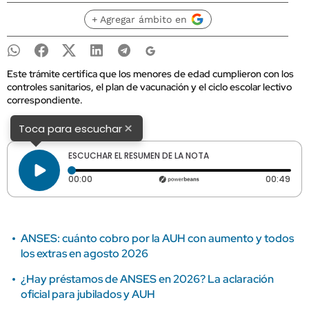
+ Agregar ámbito en
Este trámite certifica que los menores de edad cumplieron con los
controles sanitarios, el plan de vacunación y el ciclo escolar lectivo
correspondiente.
×
Toca para escuchar
ESCUCHAR EL RESUMEN DE LA NOTA
Tiempo transcurrido: 0 segundos
Dura
00:00
00:49
ANSES: cuánto cobro por la AUH con aumento y todos
los extras en agosto 2026
¿Hay préstamos de ANSES en 2026? La aclaración
oficial para jubilados y AUH