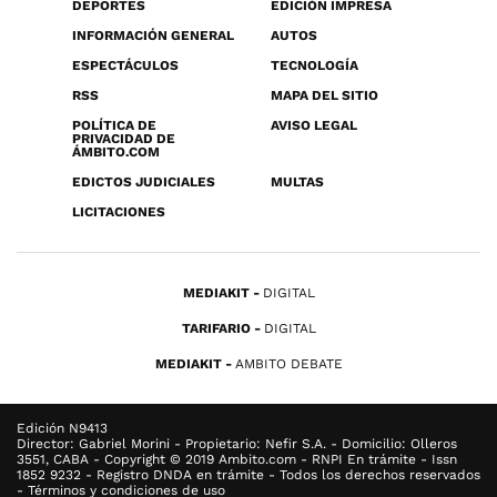
DEPORTES
EDICIÓN IMPRESA
INFORMACIÓN GENERAL
AUTOS
ESPECTÁCULOS
TECNOLOGÍA
RSS
MAPA DEL SITIO
POLÍTICA DE
AVISO LEGAL
PRIVACIDAD DE
ÁMBITO.COM
EDICTOS JUDICIALES
MULTAS
LICITACIONES
MEDIAKIT
DIGITAL
TARIFARIO
DIGITAL
MEDIAKIT
AMBITO DEBATE
Edición N9413
Director: Gabriel Morini - Propietario: Nefir S.A. - Domicilio: Olleros
3551, CABA - Copyright © 2019 Ambito.com - RNPI En trámite - Issn
1852 9232 - Registro DNDA en trámite - Todos los derechos reservados
- Términos y condiciones de uso