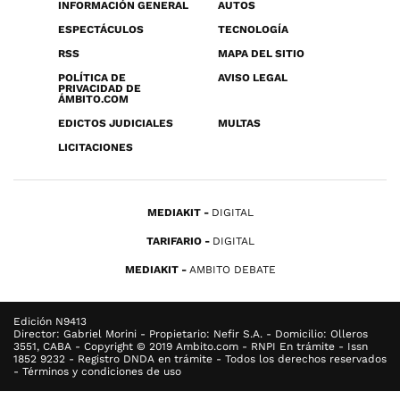
INFORMACIÓN GENERAL
AUTOS
ESPECTÁCULOS
TECNOLOGÍA
RSS
MAPA DEL SITIO
POLÍTICA DE
AVISO LEGAL
PRIVACIDAD DE
ÁMBITO.COM
EDICTOS JUDICIALES
MULTAS
LICITACIONES
MEDIAKIT
DIGITAL
TARIFARIO
DIGITAL
MEDIAKIT
AMBITO DEBATE
Edición N9413
Director: Gabriel Morini - Propietario: Nefir S.A. - Domicilio: Olleros
3551, CABA - Copyright © 2019 Ambito.com - RNPI En trámite - Issn
1852 9232 - Registro DNDA en trámite - Todos los derechos reservados
- Términos y condiciones de uso