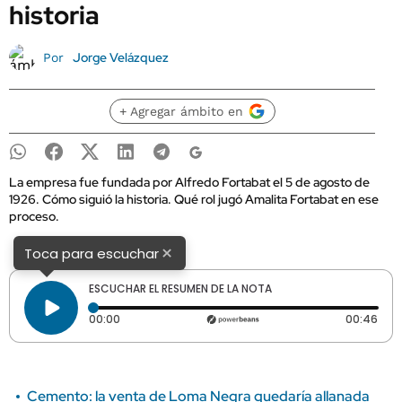
historia
Jorge Velázquez
Por
+ Agregar ámbito en
La empresa fue fundada por Alfredo Fortabat el 5 de agosto de
1926. Cómo siguió la historia. Qué rol jugó Amalita Fortabat en ese
proceso.
×
Toca para escuchar
ESCUCHAR EL RESUMEN DE LA NOTA
Tiempo transcurrido: 0 segundos
Dura
00:00
00:46
Cemento: la venta de Loma Negra quedaría allanada