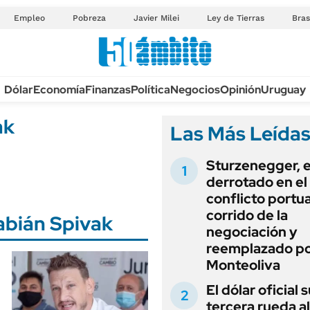
Empleo
Pobreza
Javier Milei
Ley de Tierras
Bras
Anuario autos 2026
Dólar
Economía
Finanzas
Política
Negocios
Opinión
Uruguay
TECNOLOGÍA
NOVEDADES FISCA
MÉXICO
ak
Las Más Leída
EDICTOS JUDICIAL
OPINIÓN
MULTAS
Sturzenegger, e
MUNDO
LICITACIONES
derrotado en el
INFORMACIÓN GENERAL
conflicto portua
CUADROS TARIFAR
ESPECTÁCULOS
corrido de la
Fabián Spivak
RECALL
negociación y
DEPORTES
reemplazado p
ANUARIO 2025
LIFESTYLE
Monteoliva
EDICIÓN IMPRESA
AUTOS
El dólar oficial
tercera rueda al