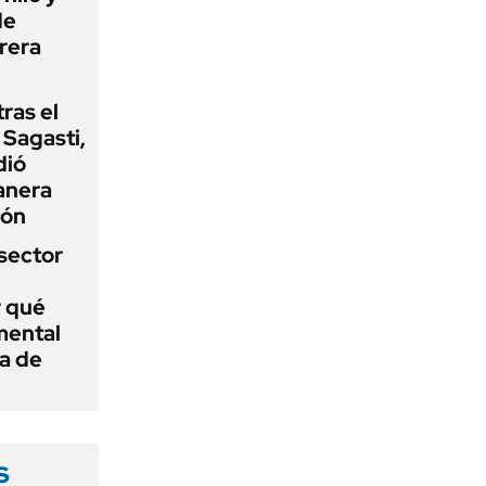
de
rera
tras el
Sagasti,
dió
anera
ión
sector
r qué
mental
a de
s