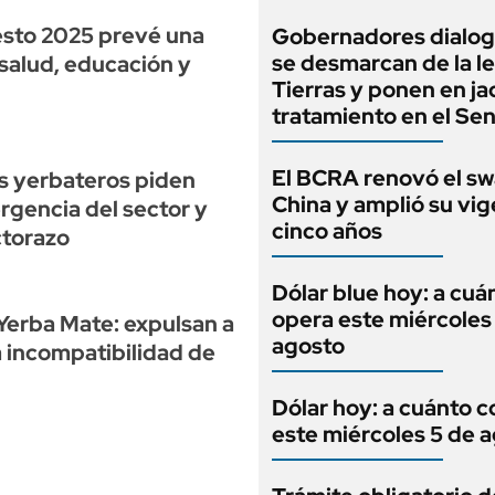
esto 2025 prevé una
Gobernadores dialog
se desmarcan de la l
 salud, educación y
Tierras y ponen en ja
tratamiento en el Se
El BCRA renovó el s
s yerbateros piden
China y amplió su vig
rgencia del sector y
cinco años
ctorazo
Dólar blue hoy: a cuá
opera este miércoles
 Yerba Mate: expulsan a
agosto
a incompatibilidad de
Dólar hoy: a cuánto c
este miércoles 5 de 