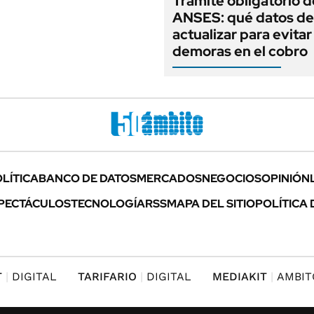
Trámite obligatorio d
ANSES: qué datos d
actualizar para evitar
demoras en el cobro
LÍTICA
BANCO DE DATOS
MERCADOS
NEGOCIOS
OPINIÓN
PECTÁCULOS
TECNOLOGÍA
RSS
MAPA DEL SITIO
POLÍTICA 
T
DIGITAL
TARIFARIO
DIGITAL
MEDIAKIT
AMBIT