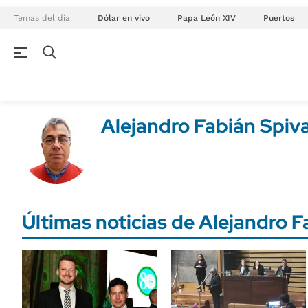
Temas del día
Dólar en vivo
Papa León XIV
Puertos
NEGOCIOS
ÚLTIMAS NOTICIAS
Especiales Ámbito
ECONOMÍA
Alejandro Fabián Spiv
Real Estate
Banco de Datos
Sustentabilidad
Campo
Seguros
FINANZAS
ENERGY REPORT
Dólar
Últimas noticias de Alejandro 
POLÍTICA
Mercados
Nacional
ÁMBITO DEBATE
Municipios
MEDIAKIT AMBITO DEBATE
URUGUAY