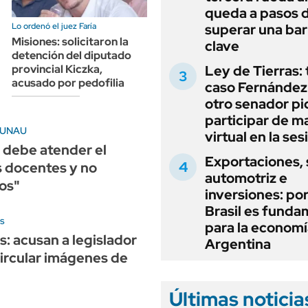
queda a pasos 
superar una bar
Lo ordenó el juez Faría
Misiones: solicitaron la
clave
detención del diputado
Ley de Tierras: 
provincial Kiczka,
acusado por pedofilia
caso Fernández 
otro senador pi
participar de m
a UNAU
virtual en la ses
 debe atender el
Exportaciones, 
os docentes y no
automotriz e
os"
inversiones: po
Brasil es funda
os
para la economí
: acusan a legislador
Argentina
circular imágenes de
Últimas noticia