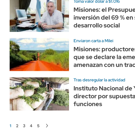
Toma valor dólar a $1.016
Misiones: el Presupu
inversión del 69 % en
desarrollo social
Enviaron carta a Milei
Misiones: productore
que se declare la eme
amenazan con un tra
Tras desregular la actividad
Instituto Nacional de
director por supuest
funciones
1
2
3
4
5