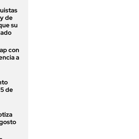
uistas
ey de
que su
nado
wap con
encia a
nto
 5 de
otiza
agosto