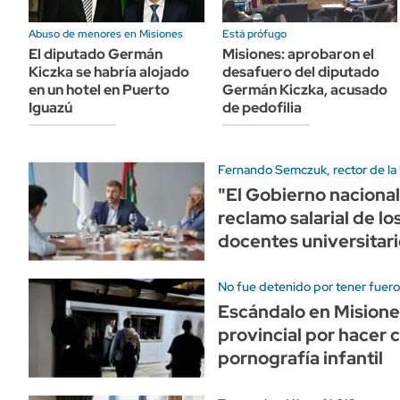
Abuso de menores en Misiones
Está prófugo
El diputado Germán
Misiones: aprobaron el
Kiczka se habría alojado
desafuero del diputado
en un hotel en Puerto
Germán Kiczka, acusado
Iguazú
de pedofilia
Fernando Semczuk, rector de l
"El Gobierno nacional
reclamo salarial de l
docentes universitari
No fue detenido por tener fuer
Escándalo en Misiones
provincial por hacer 
pornografía infantil