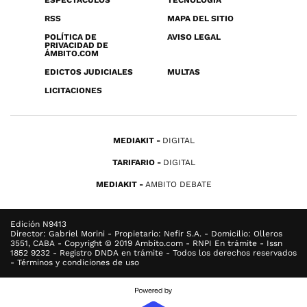
ESPECTÁCULOS
TECNOLOGÍA
RSS
MAPA DEL SITIO
POLÍTICA DE
AVISO LEGAL
PRIVACIDAD DE
ÁMBITO.COM
EDICTOS JUDICIALES
MULTAS
LICITACIONES
MEDIAKIT
DIGITAL
TARIFARIO
DIGITAL
MEDIAKIT
AMBITO DEBATE
Edición N9413
Director: Gabriel Morini - Propietario: Nefir S.A. - Domicilio: Olleros
3551, CABA - Copyright © 2019 Ambito.com - RNPI En trámite - Issn
1852 9232 - Registro DNDA en trámite - Todos los derechos reservados
- Términos y condiciones de uso