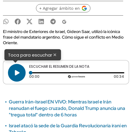
+ Agregar ámbito en
El ministro de Exteriores de Israel, Gideon Saar, utilizó la icónica
frase del mandatario argentino. Cómo sigue el conflicto en Medio
Oriente.
×
Toca para escuchar
ESCUCHAR EL RESUMEN DE LA NOTA
Tiempo transcurrido: 0 segundos
Dura
00:00
00:34
Guerra Irán-Israel EN VIVO: Mientras Israel e Irán
reanudan el fuego cruzado, Donald Trump anuncia una
"tregua total" dentro de 6 horas
Israel atacó la sede de la Guardia Revolucionaria iraní en