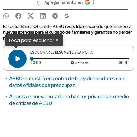
+ Agregar ámbito en
El sector Banca Oficial de AEBU respaldó el acuerdo que incorpora
nuevas licencias para el cuidado de familiares y garantiza no perder
poder adquisitivo.
×
Toca para escuchar
ESCUCHAR EL RESUMEN DE LA NOTA
Tiempo transcurrido: 0 segundos
Dura
00:00
00:41
AEBU se mostró en contra de la ley de deudores con
datos oficiales que preocupan
Arranca el nuevo horario en bancos privados en medio
de críticas de AEBU