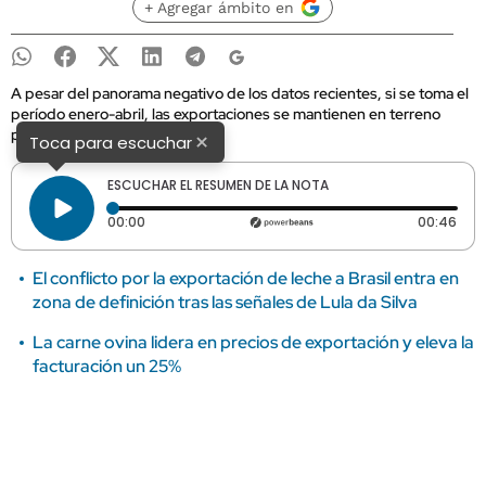
+ Agregar ámbito en
A pesar del panorama negativo de los datos recientes, si se toma el
período enero-abril, las exportaciones se mantienen en terreno
positivo con un alza del 4%.
×
Toca para escuchar
ESCUCHAR EL RESUMEN DE LA NOTA
Tiempo transcurrido: 0 segundos
Dura
00:00
00:46
El conflicto por la exportación de leche a Brasil entra en
zona de definición tras las señales de Lula da Silva
La carne ovina lidera en precios de exportación y eleva la
facturación un 25%