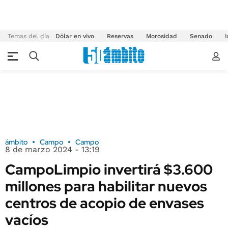
Temas del día
Dólar en vivo
Reservas
Morosidad
Senado
I
ámbito
Campo
Campo
8 de marzo 2024 - 13:19
CampoLimpio invertirá $3.600
millones para habilitar nuevos
centros de acopio de envases
vacíos