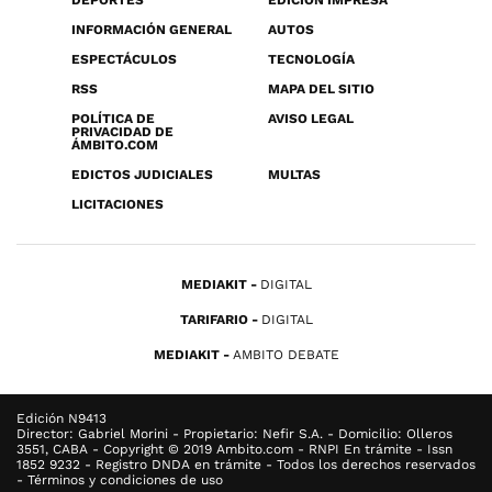
INFORMACIÓN GENERAL
AUTOS
ESPECTÁCULOS
TECNOLOGÍA
RSS
MAPA DEL SITIO
POLÍTICA DE
AVISO LEGAL
PRIVACIDAD DE
ÁMBITO.COM
EDICTOS JUDICIALES
MULTAS
LICITACIONES
MEDIAKIT
DIGITAL
TARIFARIO
DIGITAL
MEDIAKIT
AMBITO DEBATE
Edición N9413
Director: Gabriel Morini - Propietario: Nefir S.A. - Domicilio: Olleros
3551, CABA - Copyright © 2019 Ambito.com - RNPI En trámite - Issn
1852 9232 - Registro DNDA en trámite - Todos los derechos reservados
- Términos y condiciones de uso