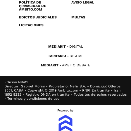
POLÍTICA DE
AVISO LEGAL
PRIVACIDAD DE
ÁMBITO.COM
EDICTOS JUDICIALES
MULTAS
LICITACIONES
MEDIAKIT
DIGITAL
TARIFARIO
DIGITAL
MEDIAKIT
AMBITO DEBATE
Edición N9411
Director: Gabriel Morini - Propietario: Nefir S.A. - Domicilio: Olleros
3551, CABA - Copyright © 2019 Ambito.com - RNPI En trámite - Issn
1852 9232 - Registro DNDA en trámite - Todos los derechos reservados
- Términos y condiciones de uso