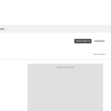
vas
SUSCRIBITE
INGRESÁ
SUMATE A LA COMUNIDAD
Newsletter
DE ÁMBITO
LES
ACCESO FULL - $1.800/MES
ES
CORPORATIVO - CONSULTAR
Si tenés dudas comunicate
con nosotros a
IOS
suscripciones@ambito.com.ar
Llamanos al (54) 11 4556-
9147/48 o
al (54) 11 4449-3256 de lunes a