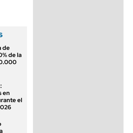
viernes de 10 a 18
s
a de
0% de la
00.000
:
s en
rante el
2026
o
a