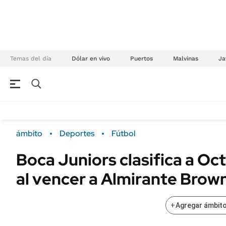
Temas del día
Dólar en vivo
Puertos
Malvinas
Ja
NEGOCIOS
ÚLTIMAS NOTICIAS
Especiales Ámbito
ECONOMÍA
ámbito
Deportes
Fútbol
Real Estate
Banco de Datos
Boca Juniors clasifica a Oc
Sustentabilidad
Campo
al vencer a Almirante Brow
Seguros
FINANZAS
ENERGY REPORT
Dólar
+
Agregar ámbito
POLÍTICA
Mercados
Nacional