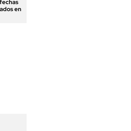
fechas
nados en