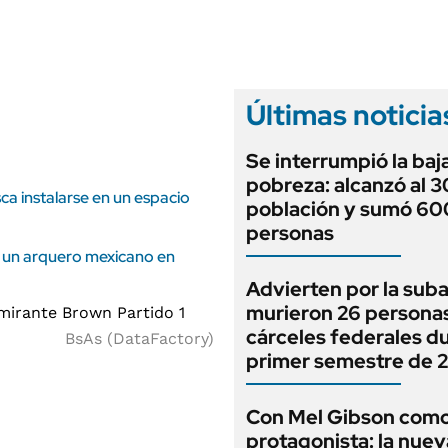
ANUARIO 2025
LIFESTYLE
EDICIÓN IMPRESA
AUTOS
Últimas noticia
Se interrumpió la baj
pobreza: alcanzó al 3
ca instalarse en un espacio
población y sumó 6
personas
e un arquero mexicano en
Advierten por la suba
murieron 26 persona
cárceles federales du
BsAs (DataFactory)
primer semestre de 
Con Mel Gibson com
protagonista: la nuev