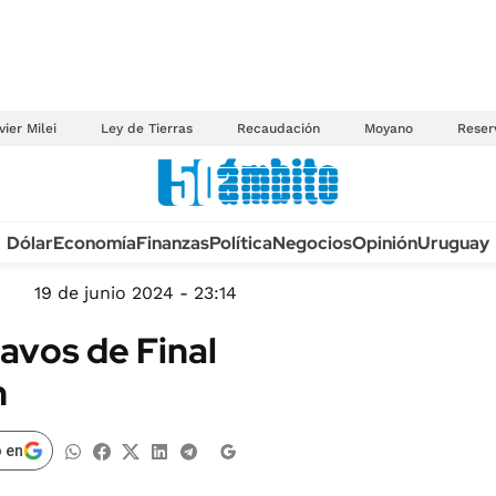
vier Milei
Ley de Tierras
Recaudación
Moyano
Reser
Anuario autos 2026
Dólar
Economía
Finanzas
Política
Negocios
Opinión
Uruguay
TECNOLOGÍA
NOVEDADES FISCA
MÉXICO
19 de junio 2024 - 23:14
EDICTOS JUDICIAL
OPINIÓN
tavos de Final
MULTAS
MUNDO
n
LICITACIONES
INFORMACIÓN GENERAL
CUADROS TARIFAR
ESPECTÁCULOS
 en
RECALL
DEPORTES