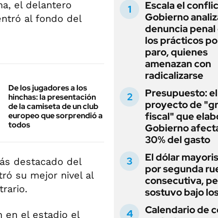
a, el delantero
Escala el conflic
Gobierno analiz
ntró al fondo del
denuncia penal
los prácticos po
paro, quienes
amenazan con
radicalizarse
De los jugadores a los
Presupuesto: el
hinchas: la presentación
proyecto de "gr
de la camiseta de un club
fiscal" que elab
europeo que sorprendió a
todos
Gobierno afecta
30% del gasto
El dólar mayori
más destacado del
por segunda ru
ró su mejor nivel al
consecutiva, pe
rario.
sostuvo bajo lo
Calendario de 
 en el estadio el