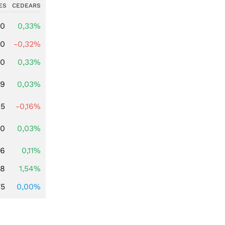
ES
CEDEARS
00
0,33%
00
-0,32%
00
0,33%
39
0,03%
45
-0,16%
50
0,03%
96
0,11%
68
1,54%
75
0,00%