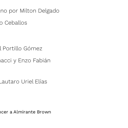
rano por Milton Delgado
ío Ceballos
l Portillo Gómez
nacci y Enzo Fabián
Lautaro Uriel Elías