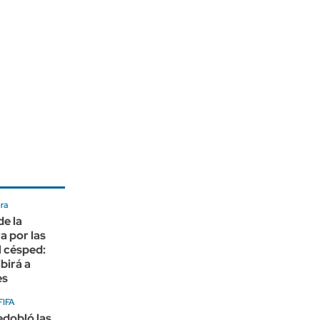
ra
de la
 por las
l césped:
birá a
es
FIFA
edobló las