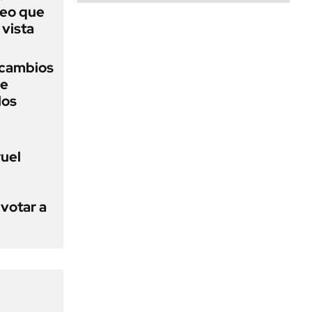
deo que
 vista
s cambios
se
los
ruel
votar a