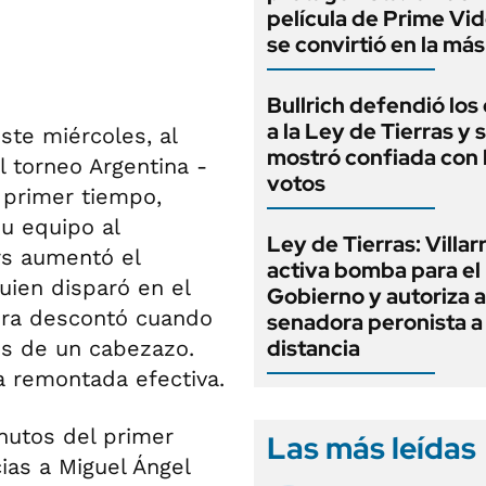
película de Prime Vi
se convirtió en la más
Bullrich defendió lo
a la Ley de Tierras y 
ste miércoles, al
mostró confiada con 
l torneo Argentina -
votos
 primer tiempo,
su equipo al
Ley de Tierras: Villar
rs aumentó el
activa bomba para el
uien disparó en el
Gobierno y autoriza a
era descontó cuando
senadora peronista a 
distancia
és de un cabezazo.
a remontada efectiva.
inutos del primer
Las más leídas
ias a Miguel Ángel