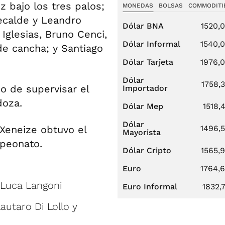
 bajo los tres palos;
MONEDAS
BOLSAS
COMMODITI
ecalde y Leandro
Dólar BNA
1520,
Iglesias, Bruno Cenci,
Dólar Informal
1540,
de cancha; y Santiago
Dólar Tarjeta
1976,
Dólar
1758,
do de supervisar el
Importador
doza.
Dólar Mep
1518,
Dólar
 Xeneize obtuvo el
1496,
Mayorista
mpeonato.
Dólar Cripto
1565,
Euro
1764,
r Luca Langoni
Euro Informal
1832,
Lautaro Di Lollo y