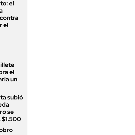
to: el
a
 contra
r el
illete
ora el
ría un
sta subió
eda
ro se
s $1.500
cobro