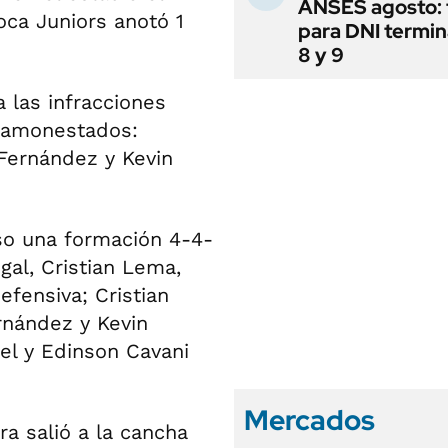
ANSES agosto: 
oca Juniors anotó 1
para DNI termi
8 y 9
 las infracciones
 amonestados:
 Fernández y Kevin
so una formación 4-4-
gal, Cristian Lema,
efensiva; Cristian
rnández y Kevin
el y Edinson Cavani
Mercados
ra salió a la cancha