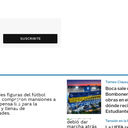
SUSCRIBITE
Torneo Clausu
Boca sale 
Bombonera
obras en e
dónde reci
Estudiant
Tensión en la 
La UEFA r