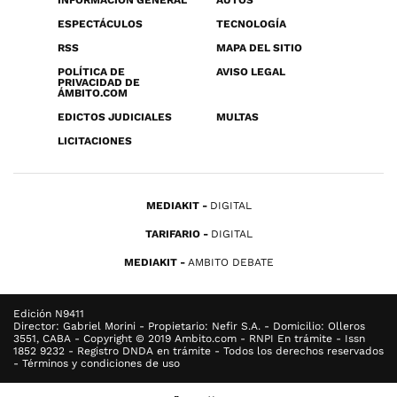
INFORMACIÓN GENERAL
AUTOS
ESPECTÁCULOS
TECNOLOGÍA
RSS
MAPA DEL SITIO
POLÍTICA DE
AVISO LEGAL
PRIVACIDAD DE
ÁMBITO.COM
EDICTOS JUDICIALES
MULTAS
LICITACIONES
MEDIAKIT
DIGITAL
TARIFARIO
DIGITAL
MEDIAKIT
AMBITO DEBATE
Edición N9411
Director: Gabriel Morini - Propietario: Nefir S.A. - Domicilio: Olleros
3551, CABA - Copyright © 2019 Ambito.com - RNPI En trámite - Issn
1852 9232 - Registro DNDA en trámite - Todos los derechos reservados
- Términos y condiciones de uso