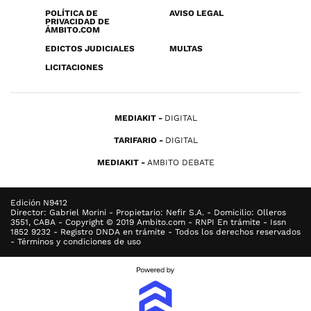
POLÍTICA DE
AVISO LEGAL
PRIVACIDAD DE
ÁMBITO.COM
EDICTOS JUDICIALES
MULTAS
LICITACIONES
MEDIAKIT
DIGITAL
TARIFARIO
DIGITAL
MEDIAKIT
AMBITO DEBATE
Edición N9412
Director: Gabriel Morini - Propietario: Nefir S.A. - Domicilio: Olleros
3551, CABA - Copyright © 2019 Ambito.com - RNPI En trámite - Issn
1852 9232 - Registro DNDA en trámite - Todos los derechos reservados
- Términos y condiciones de uso