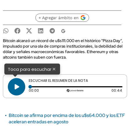
+ Agregar ámbito en
Bitcoin alcanzó un récord de u$s111.000 en el histórico "Pizza Day",
impulsado por una ola de compras institucionales, la debilidad del
dólar y señales macroeconómicas favorables. Ethereum y otras
altcoins también suben con fuerza.
×
Toca para escuchar
ESCUCHAR EL RESUMEN DE LA NOTA
Tiempo transcurrido: 0 segundos
Dura
00:00
00:44
Bitcoin se afirma por encima de los u$s64.000 y los ETF
aceleran entradas en agosto