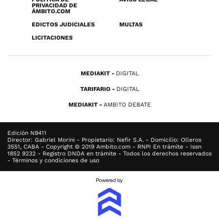
PRIVACIDAD DE
ÁMBITO.COM
EDICTOS JUDICIALES
MULTAS
LICITACIONES
MEDIAKIT
DIGITAL
TARIFARIO
DIGITAL
MEDIAKIT
AMBITO DEBATE
Edición N9411
Director: Gabriel Morini - Propietario: Nefir S.A. - Domicilio: Olleros
3551, CABA - Copyright © 2019 Ambito.com - RNPI En trámite - Issn
1852 9232 - Registro DNDA en trámite - Todos los derechos reservados
- Términos y condiciones de uso