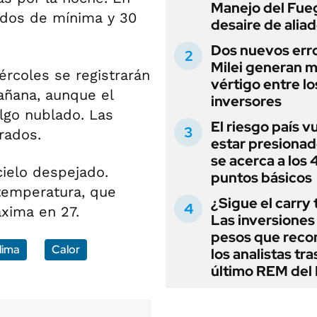
Manejo del Fue
rados de mínima y 30
desaire de alia
Dos nuevos err
Milei generan 
ércoles se registrarán
vértigo entre lo
añana, aunque el
inversores
algo nublado. Las
El riesgo país v
rados.
estar presionad
se acerca a los
cielo despejado.
puntos básicos
temperatura, que
¿Sigue el carry
áxima en 27.
Las inversiones
pesos que rec
lima
Calor
los analistas tra
último REM de