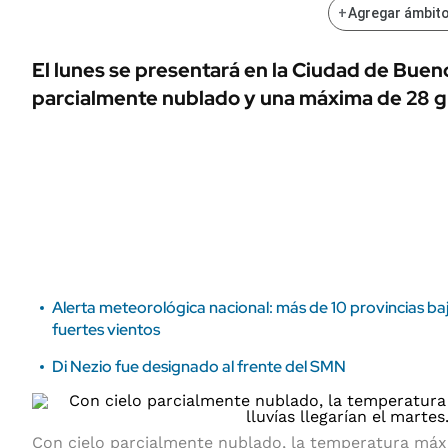
ÁMBITO DEBATE
+
Agregar ámbito
Municipios
MEDIAKIT AMBITO DEBATE
El lunes se presentará en la Ciudad de Bueno
URUGUAY
parcialmente nublado y una máxima de 28 g
Alerta meteorológica nacional: más de 10 provincias b
fuertes vientos
Di Nezio fue designado al frente del SMN
Con cielo parcialmente nublado, la temperatura máxi