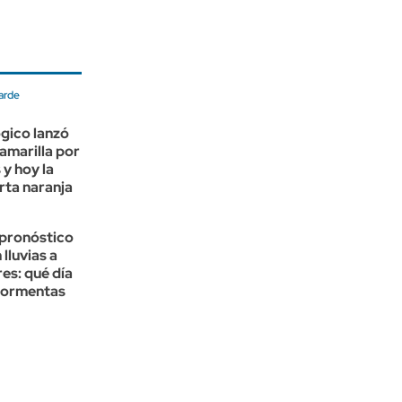
tarde
gico lanzó
 amarilla por
y hoy la
erta naranja
 pronóstico
 lluvias a
es: qué día
 tormentas