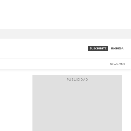
SUSCRIBITE
INGRESÁ
SUMATE A LA COMUNIDAD
Newsletter
DE ÁMBITO
LES
ACCESO FULL - $1.800/MES
ES
CORPORATIVO - CONSULTAR
Si tenés dudas comunicate
con nosotros a
IOS
suscripciones@ambito.com.ar
Llamanos al (54) 11 4556-
9147/48 o
al (54) 11 4449-3256 de lunes a