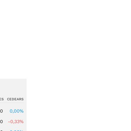
ES
CEDEARS
00
0,00%
00
-0,33%