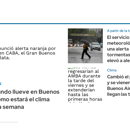
A partir de la 
El servicio
meteoroló
una alerta
tormentas 
elevó a al
Clima
Cambió el
y se vienen
N
Buenos Air
ándo llueve en Buenos
llegan las
ómo estará el clima
la semana