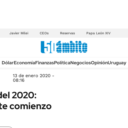
Javier Milei
CEOs
Reservas
Papa León XIV
Anuario autos 2026
Dólar
Economía
Finanzas
Política
Negocios
Opinión
Uruguay
TECNOLOGÍA
NOVEDADES FISCA
MÉXICO
13 de enero 2020 -
EDICTOS JUDICIAL
08:16
OPINIÓN
MULTAS
del 2020:
MUNDO
LICITACIONES
ste comienzo
INFORMACIÓN GENERAL
CUADROS TARIFAR
ESPECTÁCULOS
RECALL
DEPORTES