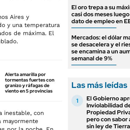
El oro trepa a su máx
casi dos meses luego
os Aires y
dato de empleo en 
do y una temperatura
ados de máxima. El
Mercados: el dólar m
ublado.
se desacelera y el rie
se encamina a un au
semanal de 9%
Alerta amarilla por
tormentas fuertes con
Las más leídas
granizo y ráfagas de
viento en 5 provincias
El Gobierno apr
Inviolabilidad de
Propiedad Priv
 inestable, con
pero con sabor
rá mayormente
sin ley de Tierra
as por la noche. En