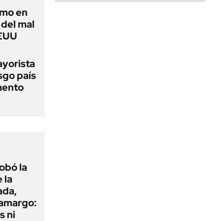
imo en
 del mal
EEUU
ayorista
sgo país
mento
obó la
 la
ada,
 amargo:
s ni