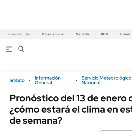
Temas del día
Dólar en vivo
Senado
REM
Brasil
NEGOCIOS
ÚLTIMAS NOTICIAS
Especiales Ámbito
ECONOMÍA
Información
Servicio Meteorológico
ámbito
Real Estate
General
Nacional
Banco de Datos
Sustentabilidad
Campo
Pronóstico del 13 de enero 
Seguros
FINANZAS
¿cómo estará el clima en e
ENERGY REPORT
Dólar
de semana?
POLÍTICA
Mercados
Nacional