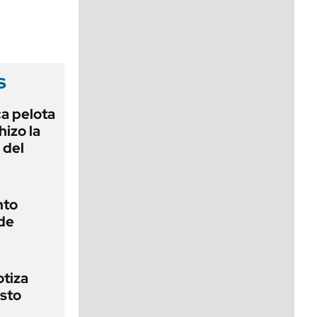
viernes de 10 a 18
s
ca pelota
izo la
 del
nto
 de
otiza
osto