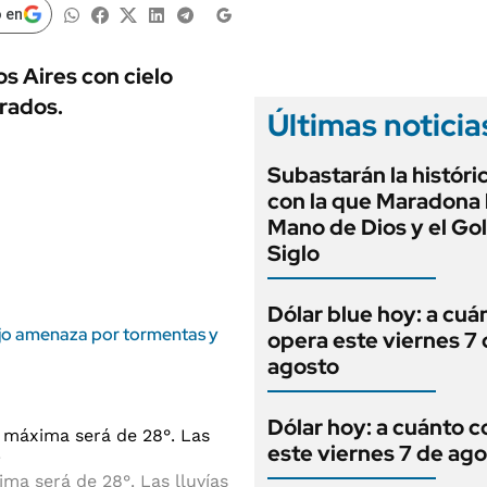
ANUARIO 2025
 en
LIFESTYLE
EDICIÓN IMPRESA
AUTOS
s Aires con cielo
rados.
Últimas noticia
Subastarán la históri
con la que Maradona h
Mano de Dios y el Gol
Siglo
Dólar blue hoy: a cuá
ajo amenaza por tormentas y
opera este viernes 7
agosto
Dólar hoy: a cuánto c
este viernes 7 de ag
ma será de 28°. Las lluvías