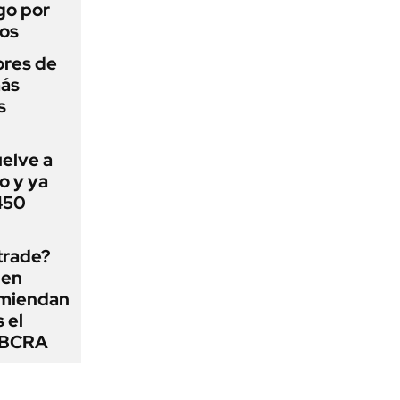
go por
dos
ores de
más
s
uelve a
o y ya
 450
 trade?
 en
omiendan
s el
l BCRA