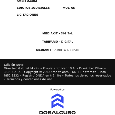
ÁMBITO.COM
EDICTOS JUDICIALES
MULTAS
LICITACIONES
MEDIAKIT
DIGITAL
TARIFARIO
DIGITAL
MEDIAKIT
AMBITO DEBATE
Edición N9411
Director: Gabriel Morini - Propietario: Nefir S.A. - Domicilio: Olleros
3551, CABA - Copyright © 2019 Ambito.com - RNPI En trámite - Issn
1852 9232 - Registro DNDA en trámite - Todos los derechos reservados
- Términos y condiciones de uso