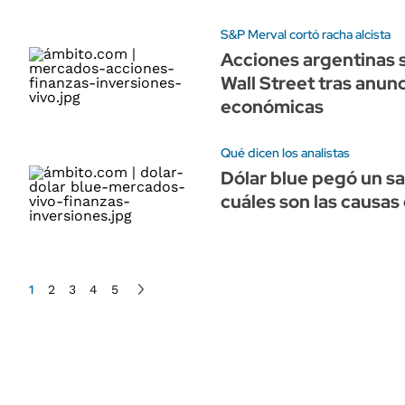
S&P Merval cortó racha alcista
Acciones argentinas 
Wall Street tras anun
económicas
Qué dicen los analistas
Dólar blue pegó un sa
cuáles son las causas
1
2
3
4
5