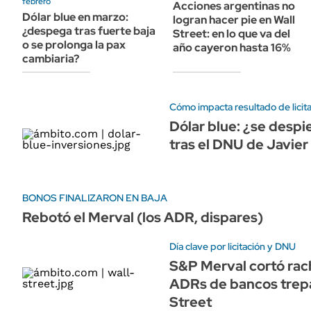
febrero
Acciones argentinas no
Dólar blue en marzo:
logran hacer pie en Wall
¿despega tras fuerte baja
Street: en lo que va del
o se prolonga la pax
año cayeron hasta 16%
cambiaria?
Cómo impacta resultado de licit
Dólar blue: ¿se despi
tras el DNU de Javier
BONOS FINALIZARON EN BAJA
Rebotó el Merval (los ADR, dispares)
Día clave por licitación y DNU
S&P Merval cortó racha
ADRs de bancos trepa
Street