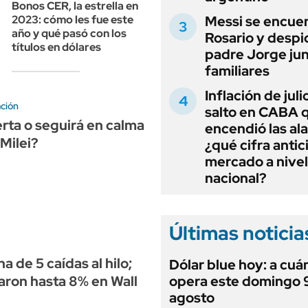
Bonos CER, la estrella en
Messi se encue
2023: cómo les fue este
año y qué pasó con los
Rosario y despi
títulos en dólares
padre Jorge jun
familiares
Inflación de julio
ación
salto en CABA 
erta o seguirá en calma
encendió las al
 Milei?
¿qué cifra antic
mercado a nivel
nacional?
Últimas noticia
 de 5 caídas al hilo;
Dólar blue hoy: a cuá
ron hasta 8% en Wall
opera este domingo 
agosto