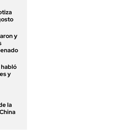
otiza
gosto
aron y
s
 Senado
o habló
es y
de la
 China