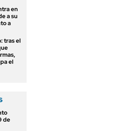
ntra en
de a su
to a
: tras el
que
armas,
ipa el
s
nto
9 de