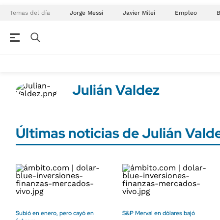
Temas del día
Jorge Messi
Javier Milei
Empleo
NEGOCIOS
ÚLTIMAS NOTICIAS
Especiales Ámbito
ECONOMÍA
Julián Valdez
Real Estate
Banco de Datos
Sustentabilidad
Campo
Seguros
Últimas noticias de Julián Vald
FINANZAS
ENERGY REPORT
Dólar
POLÍTICA
Mercados
Nacional
ÁMBITO DEBATE
Municipios
MEDIAKIT AMBITO DEBATE
URUGUAY
Subió en enero, pero cayó en
S&P Merval en dólares bajó