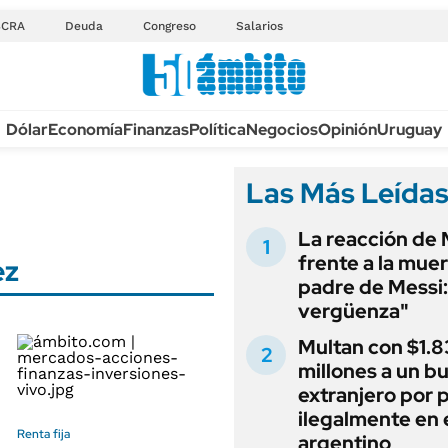
BCRA
Deuda
Congreso
Salarios
Anuario autos 2026
Dólar
Economía
Finanzas
Política
Negocios
Opinión
Uruguay
TECNOLOGÍA
NOVEDADES FISCA
MÉXICO
Las Más Leída
EDICTOS JUDICIAL
OPINIÓN
MULTAS
La reacción de 
MUNDO
LICITACIONES
frente a la muer
ez
INFORMACIÓN GENERAL
padre de Messi:
CUADROS TARIFAR
ESPECTÁCULOS
vergüenza"
RECALL
DEPORTES
Multan con $1.8
ANUARIO 2025
millones a un b
LIFESTYLE
extranjero por 
EDICIÓN IMPRESA
AUTOS
ilegalmente en 
Renta fija
argentino