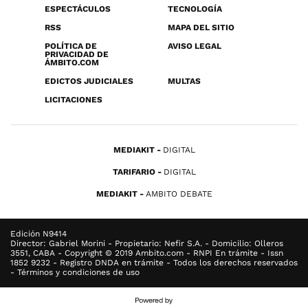
ESPECTÁCULOS
TECNOLOGÍA
RSS
MAPA DEL SITIO
POLÍTICA DE
AVISO LEGAL
PRIVACIDAD DE
ÁMBITO.COM
EDICTOS JUDICIALES
MULTAS
LICITACIONES
MEDIAKIT
DIGITAL
TARIFARIO
DIGITAL
MEDIAKIT
AMBITO DEBATE
Edición N9414
Director: Gabriel Morini - Propietario: Nefir S.A. - Domicilio: Olleros
3551, CABA - Copyright © 2019 Ambito.com - RNPI En trámite - Issn
1852 9232 - Registro DNDA en trámite - Todos los derechos reservados
- Términos y condiciones de uso