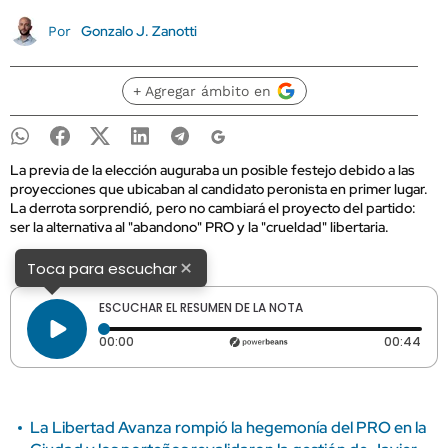
Gonzalo J. Zanotti
Por
+ Agregar ámbito en
La previa de la elección auguraba un posible festejo debido a las
proyecciones que ubicaban al candidato peronista en primer lugar.
La derrota sorprendió, pero no cambiará el proyecto del partido:
ser la alternativa al "abandono" PRO y la "crueldad" libertaria.
×
Toca para escuchar
ESCUCHAR EL RESUMEN DE LA NOTA
Tiempo transcurrido: 0 segundos
Dura
00:00
00:44
La Libertad Avanza rompió la hegemonía del PRO en la