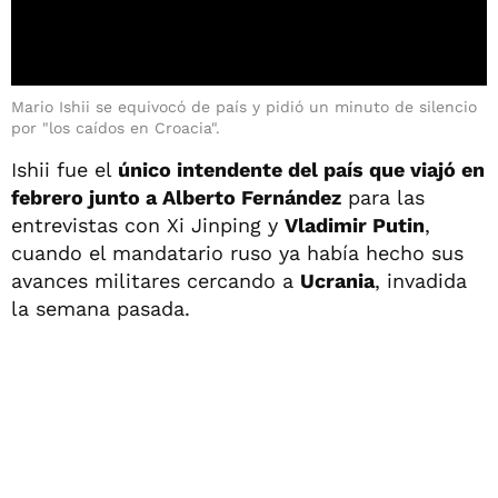
Mario Ishii se equivocó de país y pidió un minuto de silencio
por "los caídos en Croacia".
Ishii fue el
único intendente del país que viajó en
febrero junto a Alberto Fernández
para las
entrevistas con Xi Jinping y
Vladimir Putin
,
cuando el mandatario ruso ya había hecho sus
avances militares cercando a
Ucrania
, invadida
la semana pasada.