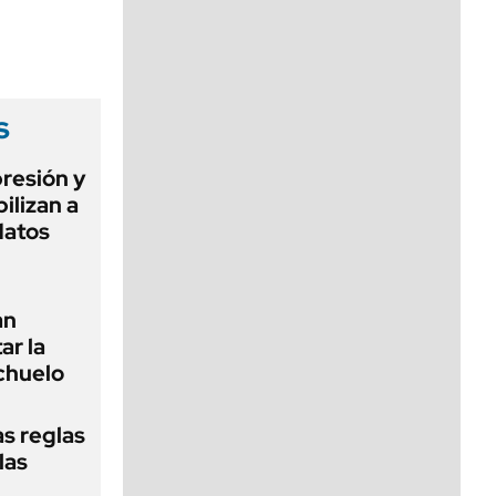
viernes de 10 a 18
s
presión y
ilizan a
datos
an
ar la
chuelo
as reglas
las