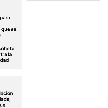
 para
a que se
s
cohete
ra la
idad
flación
lada,
que