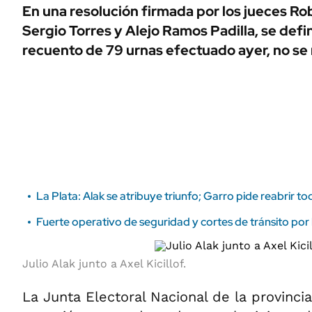
ÁMBITO DEBATE
En una resolución firmada por los jueces Ro
Municipios
Sergio Torres y Alejo Ramos Padilla, se defi
MEDIAKIT AMBITO DEBATE
URUGUAY
recuento de 79 urnas efectuado ayer, no se 
La Plata: Alak se atribuye triunfo; Garro pide reabrir to
Fuerte operativo de seguridad y cortes de tránsito por 
Julio Alak junto a Axel Kicillof.
La Junta Electoral Nacional de la provinci