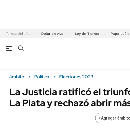
Temas del día
Dólar en vivo
Ley de Tierras
Papa León 
NEGOCIOS
ÚLTIMAS NOTICIAS
Especiales Ámbito
ECONOMÍA
ámbito
Política
Elecciones 2023
Real Estate
Banco de Datos
La Justicia ratificó el triun
Sustentabilidad
Campo
La Plata y rechazó abrir má
Seguros
FINANZAS
ENERGY REPORT
Dólar
+
Agregar ámbito
POLÍTICA
Mercados
Nacional