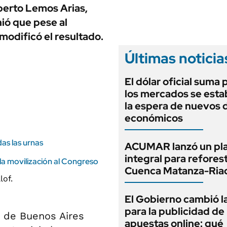
ANUARIO 2025
berto Lemos Arias,
LIFESTYLE
EDICIÓN IMPRESA
nió que pese al
AUTOS
modificó el resultado.
Últimas noticia
El dólar oficial suma 
los mercados se estab
la espera de nuevos 
económicos
das las urnas
ACUMAR lanzó un pl
integral para reforest
la movilización al Congreso
Cuenca Matanza-Ria
El Gobierno cambió l
para la publicidad de 
a de Buenos Aires
apuestas online: qué