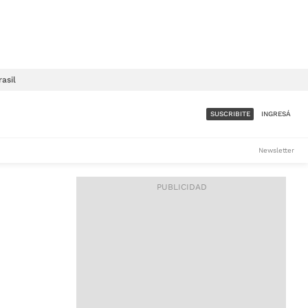
rasil
SUSCRIBITE
INGRESÁ
SUMATE A LA COMUNIDAD
Newsletter
DE ÁMBITO
LES
ACCESO FULL - $1.800/MES
ES
CORPORATIVO - CONSULTAR
Si tenés dudas comunicate
con nosotros a
IOS
suscripciones@ambito.com.ar
Llamanos al (54) 11 4556-
9147/48 o
al (54) 11 4449-3256 de lunes a