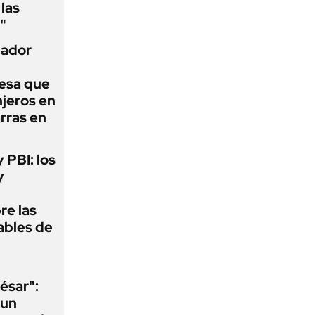
las
"
nador
esa que
njeros en
erras en
y PBI: los
y
re las
ables de
ésar":
 un