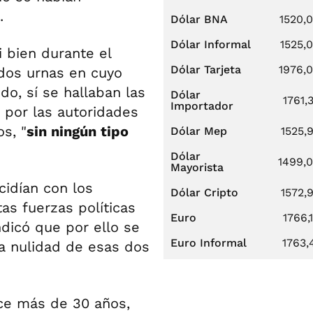
.
Dólar BNA
1520,
Dólar Informal
1525,
i bien durante el
Dólar Tarjeta
1976,
 dos urnas en cuyo
do, sí se hallaban las
Dólar
1761,
Importador
 por las autoridades
s, "
sin ningún tipo
Dólar Mep
1525,
Dólar
1499,
Mayorista
cidían con los
Dólar Cripto
1572,
tas fuerzas políticas
Euro
1766,
indicó que por ello se
Euro Informal
1763,
la nulidad de esas dos
ce más de 30 años,