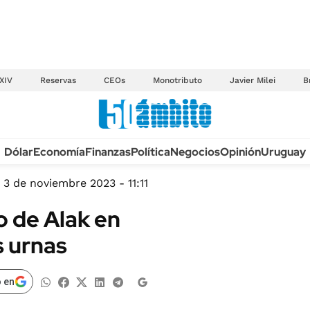
XIV
Reservas
CEOs
Monotributo
Javier Milei
B
Anuario autos 2026
Dólar
Economía
Finanzas
Política
Negocios
Opinión
Uruguay
TECNOLOGÍA
NOVEDADES FISCA
MÉXICO
3 de noviembre 2023 - 11:11
EDICTOS JUDICIAL
OPINIÓN
fo de Alak en
MULTAS
MUNDO
s urnas
LICITACIONES
INFORMACIÓN GENERAL
CUADROS TARIFAR
ESPECTÁCULOS
 en
RECALL
DEPORTES