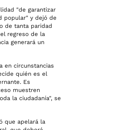
idad "de garantizar
ad popular" y dejó de
o de tanta paridad
el regreso de la
ncia generará un
a en circunstancias
ecide quién es el
ernante. Es
oceso muestren
toda la ciudadanía", se
ó que apelará la
ral, que deberá