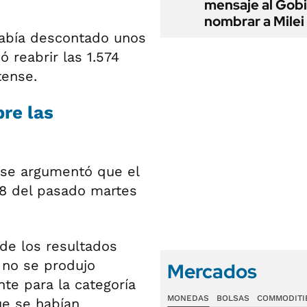
mensaje al Gobi
nombrar a Milei
había descontado unos
ó reabrir las 1.574
tense.
bre las
 se argumentó que el
 18 del pasado martes
"de los resultados
 no se produjo
Mercados
te para la categoría
MONEDAS
BOLSAS
COMMODITI
ue se habían