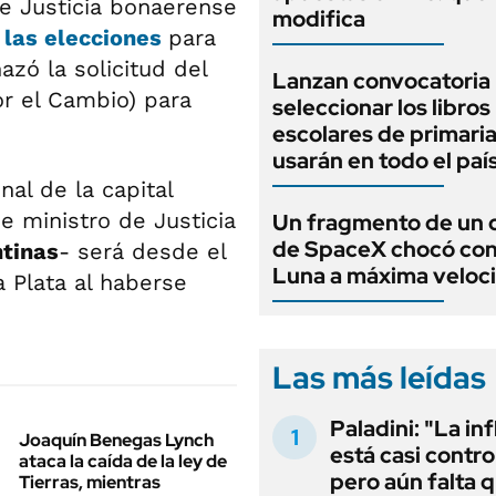
e Justicia bonaerense
modifica
n las elecciones
para
azó la solicitud del
Lanzan convocatoria
r el Cambio) para
seleccionar los libros
escolares de primari
usarán en todo el paí
al de la capital
 ministro de Justicia
Un fragmento de un 
de SpaceX chocó cont
ntinas
- será desde el
Luna a máxima veloc
 Plata al haberse
Las más leídas
Paladini: "La in
Joaquín Benegas Lynch
está casi contro
ataca la caída de la ley de
pero aún falta 
Tierras, mientras