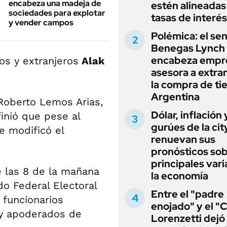
encabeza una madeja de
estén alineadas 
sociedades para explotar
tasas de interés
y vender campos
Polémica: el se
Benegas Lynch
encabeza empr
os y extranjeros
Alak
asesora a extra
la compra de ti
Argentina
 Roberto Lemos Arias,
Dólar, inflación 
finió que pese al
gurúes de la cit
e modificó el
renuevan sus
pronósticos sob
principales vari
e las 8 de la mañana
la economía
ado Federal Electoral
Entre el "padre
 funcionarios
enojado" y el "C
y apoderados de
Lorenzetti dejó