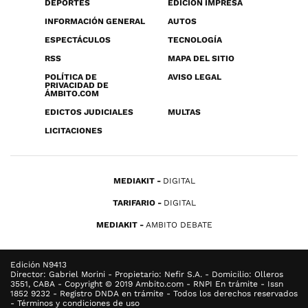
DEPORTES
EDICIÓN IMPRESA
INFORMACIÓN GENERAL
AUTOS
ESPECTÁCULOS
TECNOLOGÍA
RSS
MAPA DEL SITIO
POLÍTICA DE
AVISO LEGAL
PRIVACIDAD DE
ÁMBITO.COM
EDICTOS JUDICIALES
MULTAS
LICITACIONES
MEDIAKIT
DIGITAL
TARIFARIO
DIGITAL
MEDIAKIT
AMBITO DEBATE
Edición N9413
Director: Gabriel Morini - Propietario: Nefir S.A. - Domicilio: Olleros
3551, CABA - Copyright © 2019 Ambito.com - RNPI En trámite - Issn
1852 9232 - Registro DNDA en trámite - Todos los derechos reservados
- Términos y condiciones de uso