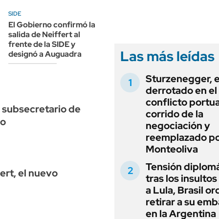
ANUARIO 2025
LIFESTYLE
SIDE
EDICIÓN IMPRESA
AUTOS
El Gobierno confirmó la
salida de Neiffert al
frente de la SIDE y
Las más leídas
designó a Auguadra
Sturzenegger, e
derrotado en el
conflicto portua
 subsecretario de
corrido de la
do
negociación y
reemplazado p
Monteoliva
Tensión diplomá
ert, el nuevo
tras los insultos
a Lula, Brasil o
retirar a su em
en la Argentina