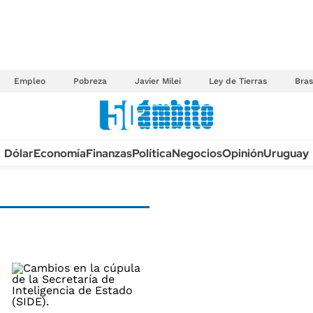
Empleo
Pobreza
Javier Milei
Ley de Tierras
Bras
Anuario autos 2026
Dólar
Economía
Finanzas
Política
Negocios
Opinión
Uruguay
TECNOLOGÍA
NOVEDADES FISCA
MÉXICO
EDICTOS JUDICIAL
OPINIÓN
MULTAS
MUNDO
LICITACIONES
INFORMACIÓN GENERAL
CUADROS TARIFAR
ESPECTÁCULOS
RECALL
DEPORTES