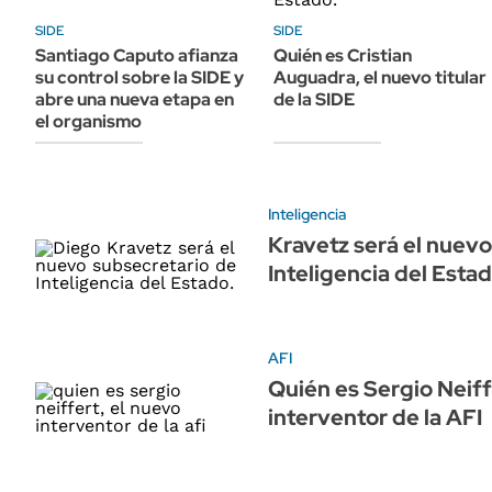
ÁMBITO DEBATE
SIDE
SIDE
Municipios
MEDIAKIT AMBITO DEBATE
Santiago Caputo afianza
Quién es Cristian
URUGUAY
su control sobre la SIDE y
Auguadra, el nuevo titular
abre una nueva etapa en
de la SIDE
el organismo
Inteligencia
Kravetz será el nuevo
Inteligencia del Esta
AFI
Quién es Sergio Neiff
interventor de la AFI