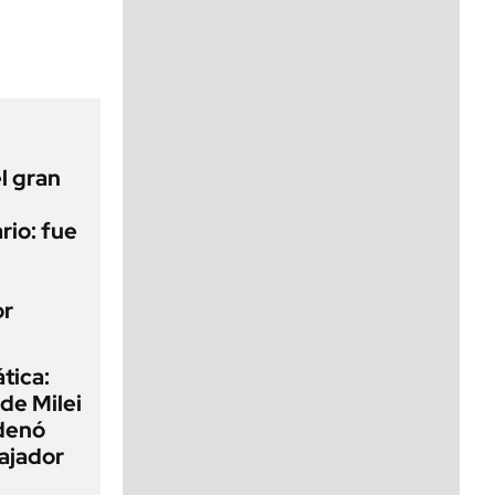
viernes de 10 a 18
l gran
rio: fue
or
tica:
 de Milei
rdenó
bajador