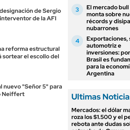
El mercado bull
a designación de Sergio
monta sobre n
nterventor de la AFI
récords y disip
nubarrones
Exportaciones, 
automotriz e
na reforma estructural
inversiones: po
 sortear el escollo del
Brasil es funda
para la economí
Argentina
al nuevo "Señor 5" para
o Neiffert
Ultimas Noticia
Mercados: el dólar m
roza los $1.500 y el p
rebota ante dudas so