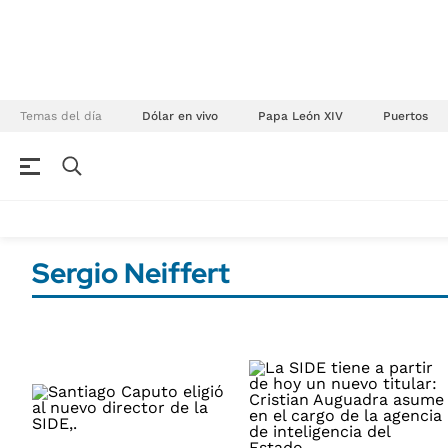
Temas del día
Dólar en vivo
Papa León XIV
Puertos
NEGOCIOS
ÚLTIMAS NOTICIAS
Especiales Ámbito
ECONOMÍA
Sergio Neiffert
Real Estate
Banco de Datos
Sustentabilidad
Campo
Seguros
FINANZAS
ENERGY REPORT
Dólar
POLÍTICA
Mercados
Nacional