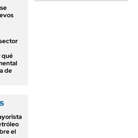
 se
uevos
a
sector
r qué
mental
a de
s
ayorista
etróleo
bre el