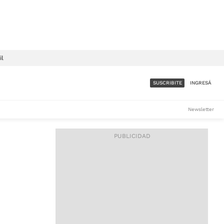
il
SUSCRIBITE
INGRESÁ
SUMATE A LA COMUNIDAD
Newsletter
DE ÁMBITO
LES
ACCESO FULL - $1.800/MES
ES
CORPORATIVO - CONSULTAR
Si tenés dudas comunicate
con nosotros a
IOS
suscripciones@ambito.com.ar
Llamanos al (54) 11 4556-
9147/48 o
al (54) 11 4449-3256 de lunes a