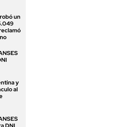
robó un
5.049
 reclamó
rno
 ANSES
DNI
ntina y
culo al
e
 ANSES
ra DNI