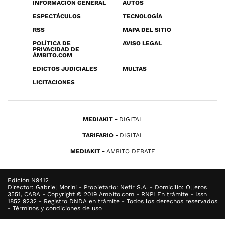
INFORMACIÓN GENERAL
AUTOS
ESPECTÁCULOS
TECNOLOGÍA
RSS
MAPA DEL SITIO
POLÍTICA DE
AVISO LEGAL
PRIVACIDAD DE
ÁMBITO.COM
EDICTOS JUDICIALES
MULTAS
LICITACIONES
MEDIAKIT
DIGITAL
TARIFARIO
DIGITAL
MEDIAKIT
AMBITO DEBATE
Edición N9412
Director: Gabriel Morini - Propietario: Nefir S.A. - Domicilio: Olleros
3551, CABA - Copyright © 2019 Ambito.com - RNPI En trámite - Issn
1852 9232 - Registro DNDA en trámite - Todos los derechos reservados
- Términos y condiciones de uso